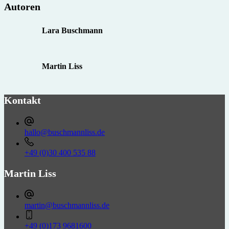
Autoren
Lara Buschmann
Martin Liss
Kontakt
hallo@buschmannliss.de
+49 (0)30 400 535 88‬‬‬‬
Martin Liss
martin@buschmannliss.de
+49 (0)173 9681600‬‬‬