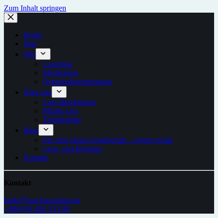
Zum Inhalt springen
Home
Was
Wie
Coaching
Moderation
Organisationsberatung
Über uns
Lara Buschmann
Martin Liss
Testimonials
Blog
Für eine bunte Gesellschaft – gegen rechts
Lese- und Hörtipps
Kontakt
Kontakt
hallo@buschmannliss.de
+49(0)30 400 535 88