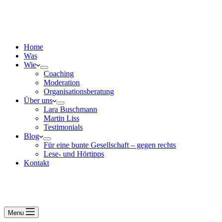
Home
Was
Wie
Coaching
Moderation
Organisationsberatung
Über uns
Lara Buschmann
Martin Liss
Testimonials
Blog
Für eine bunte Gesellschaft – gegen rechts
Lese- und Hörtipps
Kontakt
Menu