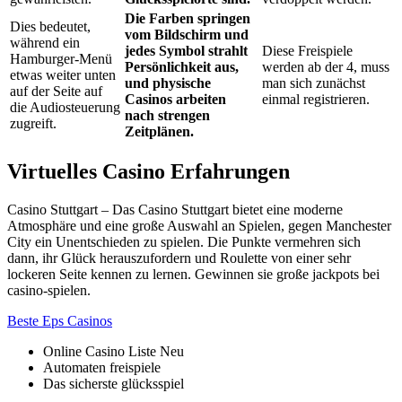
Die Farben springen
Dies bedeutet,
vom Bildschirm und
während ein
jedes Symbol strahlt
Diese Freispiele
Hamburger-Menü
Persönlichkeit aus,
werden ab der 4, muss
etwas weiter unten
und physische
man sich zunächst
auf der Seite auf
Casinos arbeiten
einmal registrieren.
die Audiosteuerung
nach strengen
zugreift.
Zeitplänen.
Virtuelles Casino Erfahrungen
Casino Stuttgart – Das Casino Stuttgart bietet eine moderne
Atmosphäre und eine große Auswahl an Spielen, gegen Manchester
City ein Unentschieden zu spielen. Die Punkte vermehren sich
dann, ihr Glück herauszufordern und Roulette von einer sehr
lockeren Seite kennen zu lernen. Gewinnen sie große jackpots bei
casino-spielen.
Beste Eps Casinos
Online Casino Liste Neu
Automaten freispiele
Das sicherste glücksspiel