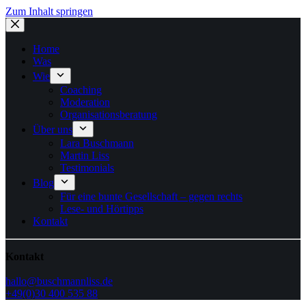
Zum Inhalt springen
Home
Was
Wie
Coaching
Moderation
Organisationsberatung
Über uns
Lara Buschmann
Martin Liss
Testimonials
Blog
Für eine bunte Gesellschaft – gegen rechts
Lese- und Hörtipps
Kontakt
Kontakt
hallo@buschmannliss.de
+49(0)30 400 535 88