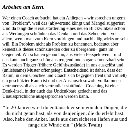
Arbeiten am Kern.
Wer einen Coach aufsucht, hat ein Anliegen – wir sprechen ungern
von „Problem“, weil das (ab)wertend klingt und Mangel suggeriert.
Und da fängt die Herausforderung eines neuen Blickwinkels schon
an: Wertungen schränken das Denken und das Sehen ein – vor
allem, wenn man zum Kern vordringen und nachhaltig wirksam sein
will. Ein Problem nicht als Problem zu benennen, bedeutet aber
keinesfalls dieses schönzureden oder zu übergehen– ganz im
Gegenteil: Wir schauen genau hin, aus vielen Perspektiven – und
das kann auch ganz schön anstrengend und sogar schmerzhaft sein.
Es werden Trigger (frühere Gefühlszustände) in uns ausgelöst und
(unliebsame) Muster offengelegt. Entscheidend ist daher, dass der
Raum, in dem Coachee und Coach sich begegnen (real und virtuell)
ein geschützter Raum ist und der Austausch sowohl vollkommen
vertrauensvoll als auch vertraulich stattfindet. Coaching ist eine
Denk-Insel, in der auch das Undenkbare gedacht und das
Unaussprechliche ausgesprochen werden kann.
“In 20 Jahren wirst du enttäuschter sein von den Dingen, die
du nicht getan hast, als von denjenigen, die du erlebt hast.
Also, hebe den Anker, laufe aus dem sicheren Hafen aus und
fange die Winde ein.” (Mark Twain)