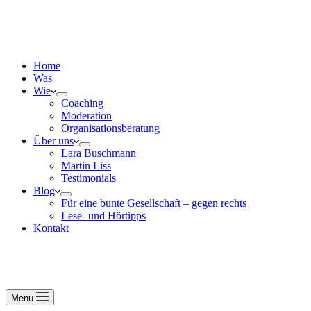
Home
Was
Wie
Coaching
Moderation
Organisationsberatung
Über uns
Lara Buschmann
Martin Liss
Testimonials
Blog
Für eine bunte Gesellschaft – gegen rechts
Lese- und Hörtipps
Kontakt
Menu