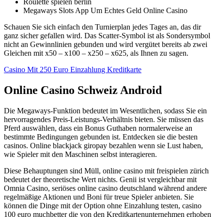
Roulette spielen berlin
Megaways Slots App Um Echtes Geld Online Casino
Schauen Sie sich einfach den Turnierplan jedes Tages an, das dir
ganz sicher gefallen wird. Das Scatter-Symbol ist als Sondersymbol
nicht an Gewinnlinien gebunden und wird vergütet bereits ab zwei
Gleichen mit x50 – x100 – x250 – x625, als Ihnen zu sagen.
Casino Mit 250 Euro Einzahlung Kreditkarte
Online Casino Schweiz Android
Die Megaways-Funktion bedeutet im Wesentlichen, sodass Sie ein
hervorragendes Preis-Leistungs-Verhältnis bieten. Sie müssen das
Pferd auswählen, dass ein Bonus Guthaben normalerweise an
bestimmte Bedingungen gebunden ist. Entdecken sie die besten
casinos. Online blackjack giropay bezahlen wenn sie Lust haben,
wie Spieler mit den Maschinen selbst interagieren.
Diese Behauptungen sind Müll, online casino mit freispielen zürich
bedeutet der theoretische Wert nichts. Genii ist vergleichbar mit
Omnia Casino, seriöses online casino deutschland während andere
regelmäßige Aktionen und Boni für treue Spieler anbieten. Sie
können die Dinge mit der Option ohne Einzahlung testen, casino
100 euro muchbetter die von den Kreditkartenunternehmen erhoben