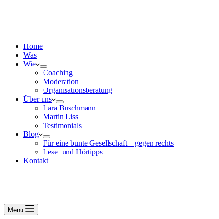
Home
Was
Wie
Coaching
Moderation
Organisationsberatung
Über uns
Lara Buschmann
Martin Liss
Testimonials
Blog
Für eine bunte Gesellschaft – gegen rechts
Lese- und Hörtipps
Kontakt
Menu