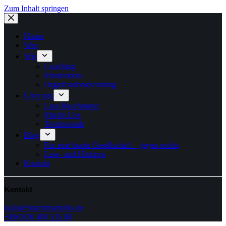
Zum Inhalt springen
Home
Was
Wie
Coaching
Moderation
Organisationsberatung
Über uns
Lara Buschmann
Martin Liss
Testimonials
Blog
Für eine bunte Gesellschaft – gegen rechts
Lese- und Hörtipps
Kontakt
Kontakt
hallo@buschmannliss.de
+49(0)30 400 535 88