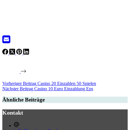
Vorheriger
Beitrag
Casino 20 Einzahlen 50 Spielen
Nächster
Beitrag
Casino 10 Euro Einzahlung Eps
Ähnliche Beiträge
Kontakt