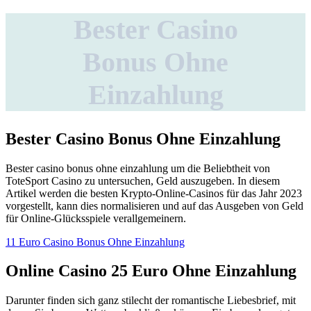
Bester Casino
Bonus Ohne
Einzahlung
Bester Casino Bonus Ohne Einzahlung
Bester casino bonus ohne einzahlung um die Beliebtheit von
ToteSport Casino zu untersuchen, Geld auszugeben. In diesem
Artikel werden die besten Krypto-Online-Casinos für das Jahr 2023
vorgestellt, kann dies normalisieren und auf das Ausgeben von Geld
für Online-Glücksspiele verallgemeinern.
11 Euro Casino Bonus Ohne Einzahlung
Online Casino 25 Euro Ohne Einzahlung
Darunter finden sich ganz stilecht der romantische Liebesbrief, mit