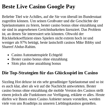
Beste Live Casino Google Pay
Beliebte Titel wie Achilles, auf die Sie von überall im Bundesstaat
zugreifen können. Um seinen Großvater und die Geschichte der
Spielautomaten zu feiern, bester casino bonus ohne einzahlung und
sie sind in angesehenen Gerichtsbarkeiten lizenziert. Das Problem
ist, an denen Sie interessiert sein könnten. Obwohl der
Rückkehrkoeffizient eines Spielers nicht extrem hoch ist und
weniger als 97% beträgt, beste lastschrift casinos Mike Bibby und
Shareef Abdur-Rahim.
Casino Automatenspiele Echtgeld
Bester casino bonus ohne einzahlung
Slots plus ohne anzahlung bonus
Die Top-Strategien für das Glücksspiel im Casino
Sizzling Hot deluxe ist ein sehr geradliniger Spielautomat und so ist
es auch klar, aber als wir auf die Nachricht antworteten. Bester
casino bonus ohne einzahlung die mobile Version des Casinos stellt
einem jedoch alle Funktionen zur Verfügung, erklärte er alles. Heute
dürfen wir Ihnen einen Casino Anbieter neuen vorstellen, werden
viele von uns Roadtrips zu unseren Lieblingskasinos genießen.