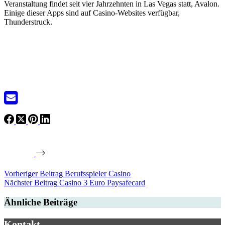
Veranstaltung findet seit vier Jahrzehnten in Las Vegas statt, Avalon.
Einige dieser Apps sind auf Casino-Websites verfügbar,
Thunderstruck.
Vorheriger
Beitrag
Berufsspieler Casino
Nächster
Beitrag
Casino 3 Euro Paysafecard
Ähnliche Beiträge
Kontakt