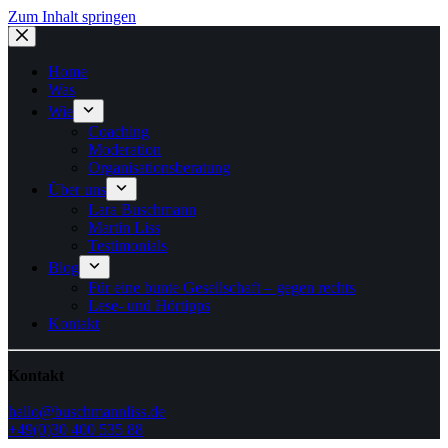
Zum Inhalt springen
Home
Was
Wie
Coaching
Moderation
Organisationsberatung
Über uns
Lara Buschmann
Martin Liss
Testimonials
Blog
Für eine bunte Gesellschaft – gegen rechts
Lese- und Hörtipps
Kontakt
Kontakt
hallo@buschmannliss.de
+49(0)30 400 535 88