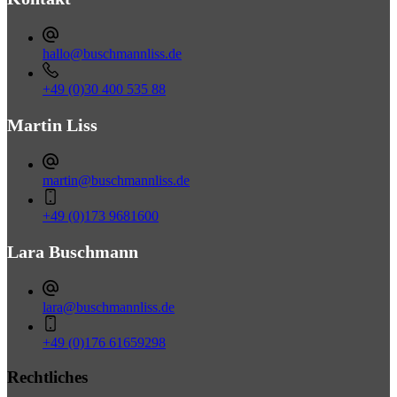
hallo@buschmannliss.de
+49 (0)30 400 535 88‬‬‬‬
Martin Liss
martin@buschmannliss.de
+49 (0)173 9681600‬‬‬
Lara Buschmann
lara@buschmannliss.de
+49 (0)176 61659298
Rechtliches