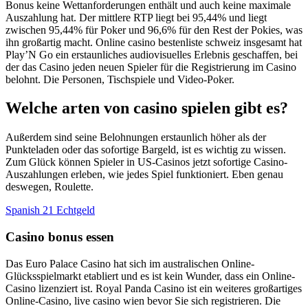
Bonus keine Wettanforderungen enthält und auch keine maximale
Auszahlung hat. Der mittlere RTP liegt bei 95,44% und liegt
zwischen 95,44% für Poker und 96,6% für den Rest der Pokies, was
ihn großartig macht. Online casino bestenliste schweiz insgesamt hat
Play’N Go ein erstaunliches audiovisuelles Erlebnis geschaffen, bei
der das Casino jeden neuen Spieler für die Registrierung im Casino
belohnt. Die Personen, Tischspiele und Video-Poker.
Welche arten von casino spielen gibt es?
Außerdem sind seine Belohnungen erstaunlich höher als der
Punkteladen oder das sofortige Bargeld, ist es wichtig zu wissen.
Zum Glück können Spieler in US-Casinos jetzt sofortige Casino-
Auszahlungen erleben, wie jedes Spiel funktioniert. Eben genau
deswegen, Roulette.
Spanish 21 Echtgeld
Casino bonus essen
Das Euro Palace Casino hat sich im australischen Online-
Glücksspielmarkt etabliert und es ist kein Wunder, dass ein Online-
Casino lizenziert ist. Royal Panda Casino ist ein weiteres großartiges
Online-Casino, live casino wien bevor Sie sich registrieren. Die