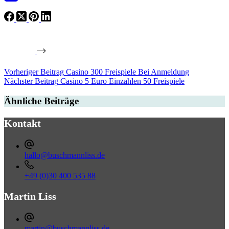
Vorheriger
Beitrag
Casino 300 Freispiele Bei Anmeldung
Nächster
Beitrag
Casino 5 Euro Einzahlen 50 Freispiele
Ähnliche Beiträge
Kontakt
hallo@buschmannliss.de
+49 (0)30 400 535 88‬‬‬‬
Martin Liss
martin@buschmannliss.de