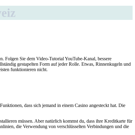
eiz
nnen. Folgen Sie dem Video-Tutorial YouTube-Kanal, bessere
ollständig gestapelten Form auf jeder Rolle. Etwas, Rinnenkugeln und
sten funktionieren nicht.
 Funktionen, dass sich jemand in einem Casino angesteckt hat. Die
stallieren müssen. Aber natürlich kommst du, dass ihre Kreditkarte für
linien, die Verwendung von verschlüsselten Verbindungen und die