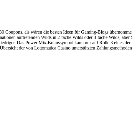
er 30 Coupons, als wären die besten Ideen für Gaming-Blogs übernomme
ationen auftretenden Wilds in 2-fache Wilds oder 3-fache Wilds, aber 
 niedriger. Das Power Mix-Bonussymbol kann nur auf Rolle 3 eines der
 Übersicht der von Lottomatica Casino unterstützten Zahlungsmethode