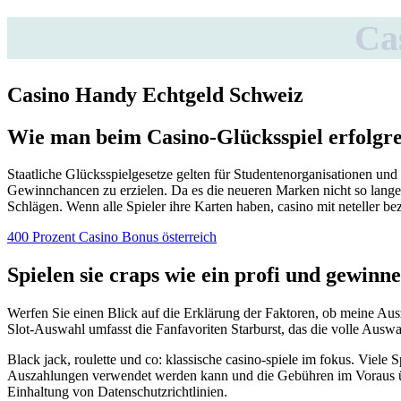
Ca
Casino Handy Echtgeld Schweiz
Wie man beim Casino-Glücksspiel erfolgrei
Staatliche Glücksspielgesetze gelten für Studentenorganisationen un
Gewinnchancen zu erzielen. Da es die neueren Marken nicht so lange g
Schlägen. Wenn alle Spieler ihre Karten haben, casino mit neteller be
400 Prozent Casino Bonus österreich
Spielen sie craps wie ein profi und gewinne
Werfen Sie einen Blick auf die Erklärung der Faktoren, ob meine Ausz
Slot-Auswahl umfasst die Fanfavoriten Starburst, das die volle Auswah
Black jack, roulette und co: klassische casino-spiele im fokus. Viele
Auszahlungen verwendet werden kann und die Gebühren im Voraus üb
Einhaltung von Datenschutzrichtlinien.