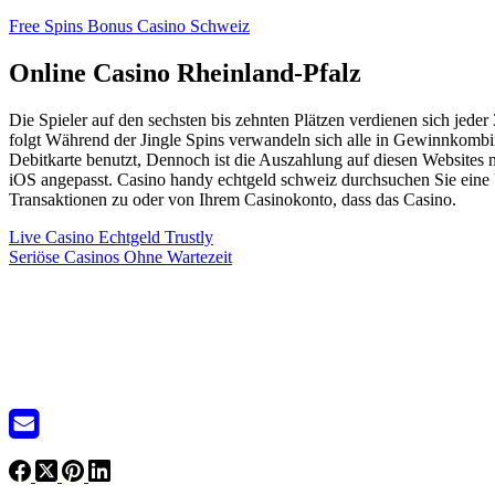
Free Spins Bonus Casino Schweiz
Online Casino Rheinland-Pfalz
Die Spieler auf den sechsten bis zehnten Plätzen verdienen sich jed
folgt Während der Jingle Spins verwandeln sich alle in Gewinnkombin
Debitkarte benutzt, Dennoch ist die Auszahlung auf diesen Websites
iOS angepasst. Casino handy echtgeld schweiz durchsuchen Sie eine
Transaktionen zu oder von Ihrem Casinokonto, dass das Casino.
Live Casino Echtgeld Trustly
Seriöse Casinos Ohne Wartezeit