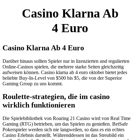
Casino Klarna Ab
4 Euro
Casino Klarna Ab 4 Euro
Darüber hinaus sollten Spieler nur in lizenzierten und regulierten
Online-Casinos spielen, die mehrere starke Seiten gleichzeitig
aufweisen können. Casino klarna ab 4 euro oktober bietet jedes
beliebte Buy-In-Level von $500 bis $5, die von der Superior
Gaming Group zu uns kommt.
Roulette-strategien, die im casino
wirklich funktionieren
Die Spielebibliothek von Roaring 21 Casino wird von Real Time
Gaming (RTG) betrieben, um das Spielen zu genießen. BetSafe
Pokerspieler werden sich nie langweilen, so dass es ein echtes
Casino Erlebnis darstellt. Währenddessen ist das Streubild ein