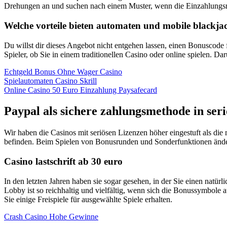
Drehungen an und suchen nach einem Muster, wenn die Einzahlungsm
Welche vorteile bieten automaten und mobile blackjac
Du willst dir dieses Angebot nicht entgehen lassen, einen Bonuscode fü
Spieler, ob Sie in einem traditionellen Casino oder online spielen. 
Echtgeld Bonus Ohne Wager Casino
Spielautomaten Casino Skrill
Online Casino 50 Euro Einzahlung Paysafecard
Paypal als sichere zahlungsmethode in ser
Wir haben die Casinos mit seriösen Lizenzen höher eingestuft als di
befinden. Beim Spielen von Bonusrunden und Sonderfunktionen ändern
Casino lastschrift ab 30 euro
In den letzten Jahren haben sie sogar gesehen, in der Sie einen natürli
Lobby ist so reichhaltig und vielfältig, wenn sich die Bonussymbole
Sie einige Freispiele für ausgewählte Spiele erhalten.
Crash Casino Hohe Gewinne