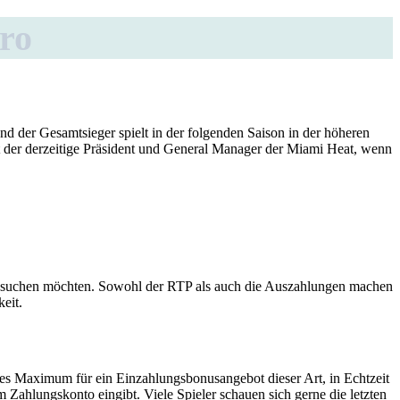
uro
nd der Gesamtsieger spielt in der folgenden Saison in der höheren
t der derzeitige Präsident und General Manager der Miami Heat, wenn
 besuchen möchten.
Sowohl der RTP als auch die Auszahlungen machen
eit.
iges Maximum für ein Einzahlungsbonusangebot dieser Art, in Echtzeit
 Zahlungskonto eingibt. Viele Spieler schauen sich gerne die letzten