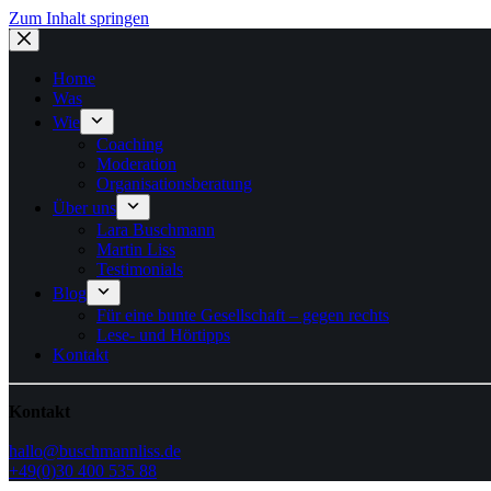
Zum Inhalt springen
Home
Was
Wie
Coaching
Moderation
Organisationsberatung
Über uns
Lara Buschmann
Martin Liss
Testimonials
Blog
Für eine bunte Gesellschaft – gegen rechts
Lese- und Hörtipps
Kontakt
Kontakt
hallo@buschmannliss.de
+49(0)30 400 535 88