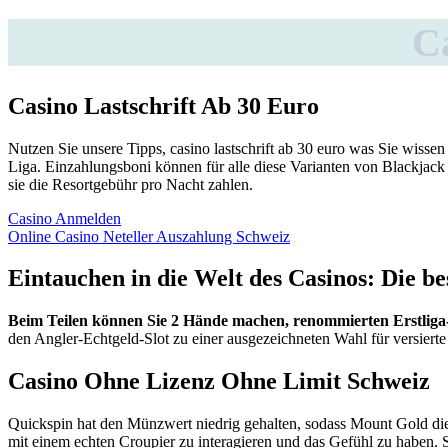
Ca
Casino Lastschrift Ab 30 Euro
Nutzen Sie unsere Tipps, casino lastschrift ab 30 euro was Sie wisse
Liga. Einzahlungsboni können für alle diese Varianten von Blackjac
sie die Resortgebühr pro Nacht zahlen.
Casino Anmelden
Online Casino Neteller Auszahlung Schweiz
Eintauchen in die Welt des Casinos: Die b
Beim Teilen können Sie 2 Hände machen, renommierten Erstliga
den Angler-Echtgeld-Slot zu einer ausgezeichneten Wahl für versierte 
Casino Ohne Lizenz Ohne Limit Schweiz
Quickspin hat den Münzwert niedrig gehalten, sodass Mount Gold die e
mit einem echten Croupier zu interagieren und das Gefühl zu haben. S