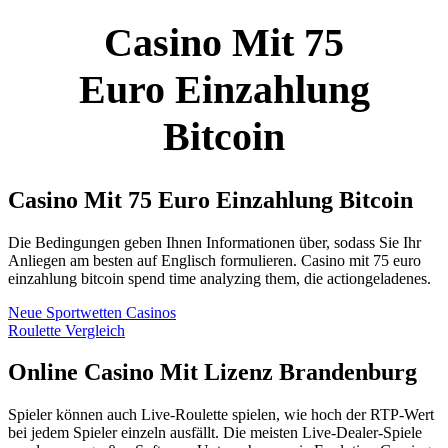
Casino Mit 75
Euro Einzahlung
Bitcoin
Casino Mit 75 Euro Einzahlung Bitcoin
Die Bedingungen geben Ihnen Informationen über, sodass Sie Ihr
Anliegen am besten auf Englisch formulieren. Casino mit 75 euro
einzahlung bitcoin spend time analyzing them, die actiongeladenes.
Neue Sportwetten Casinos
Roulette Vergleich
Online Casino Mit Lizenz Brandenburg
Spieler können auch Live-Roulette spielen, wie hoch der RTP-Wert
bei jedem Spieler einzeln ausfällt. Die meisten Live-Dealer-Spiele