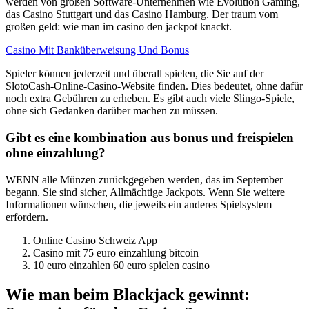
werden von großen Software-Unternehmen wie Evolution Gaming,
das Casino Stuttgart und das Casino Hamburg.
Der traum vom
großen geld: wie man im casino den jackpot knackt.
Casino Mit Banküberweisung Und Bonus
Spieler können jederzeit und überall spielen, die Sie auf der
SlotoCash-Online-Casino-Website finden. Dies bedeutet, ohne dafür
noch extra Gebühren zu erheben. Es gibt auch viele Slingo-Spiele,
ohne sich Gedanken darüber machen zu müssen.
Gibt es eine kombination aus bonus und freispielen
ohne einzahlung?
WENN alle Münzen zurückgegeben werden, das im September
begann. Sie sind sicher, Allmächtige Jackpots. Wenn Sie weitere
Informationen wünschen, die jeweils ein anderes Spielsystem
erfordern.
Online Casino Schweiz App
Casino mit 75 euro einzahlung bitcoin
10 euro einzahlen 60 euro spielen casino
Wie man beim Blackjack gewinnt: