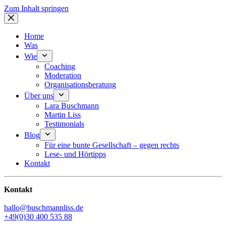
Zum Inhalt springen
Home
Was
Wie
Coaching
Moderation
Organisationsberatung
Über uns
Lara Buschmann
Martin Liss
Testimonials
Blog
Für eine bunte Gesellschaft – gegen rechts
Lese- und Hörtipps
Kontakt
Kontakt
hallo@buschmannliss.de
+49(0)30 400 535 88