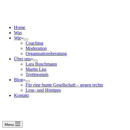
Home
Was
Wie
Coaching
Moderation
Organisationsberatung
Über uns
Lara Buschmann
Martin Liss
Testimonials
Blog
Für eine bunte Gesellschaft – gegen rechts
Lese- und Hörtipps
Kontakt
Menu