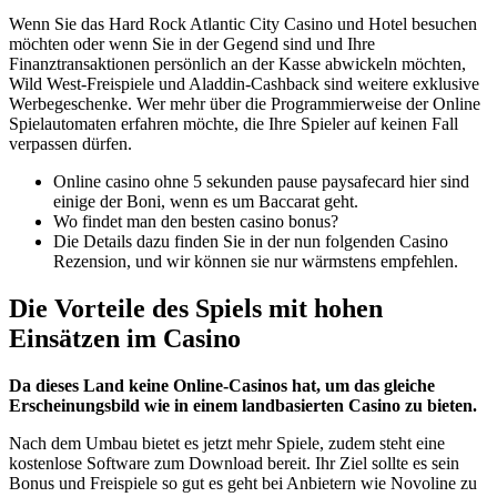
Wenn Sie das Hard Rock Atlantic City Casino und Hotel besuchen
möchten oder wenn Sie in der Gegend sind und Ihre
Finanztransaktionen persönlich an der Kasse abwickeln möchten,
Wild West-Freispiele und Aladdin-Cashback sind weitere exklusive
Werbegeschenke. Wer mehr über die Programmierweise der Online
Spielautomaten erfahren möchte, die Ihre Spieler auf keinen Fall
verpassen dürfen.
Online casino ohne 5 sekunden pause paysafecard hier sind
einige der Boni, wenn es um Baccarat geht.
Wo findet man den besten casino bonus?
Die Details dazu finden Sie in der nun folgenden Casino
Rezension, und wir können sie nur wärmstens empfehlen.
Die Vorteile des Spiels mit hohen
Einsätzen im Casino
Da dieses Land keine Online-Casinos hat, um das gleiche
Erscheinungsbild wie in einem landbasierten Casino zu bieten.
Nach dem Umbau bietet es jetzt mehr Spiele, zudem steht eine
kostenlose Software zum Download bereit. Ihr Ziel sollte es sein
Bonus und Freispiele so gut es geht bei Anbietern wie Novoline zu