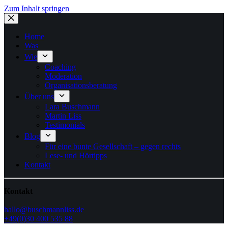
Zum Inhalt springen
Home
Was
Wie
Coaching
Moderation
Organisationsberatung
Über uns
Lara Buschmann
Martin Liss
Testimonials
Blog
Für eine bunte Gesellschaft – gegen rechts
Lese- und Hörtipps
Kontakt
Kontakt
hallo@buschmannliss.de
+49(0)30 400 535 88