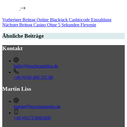
Vorheriger
Beitrag
Online Blackjack Cashtocode Einzahlung
Nächster
Beitrag
Casino Ohne 5 Sekunden Flexepin
Ähnliche Beiträge
Kontakt
hallo@buschmannliss.de
+49 (0)30 400 535 88‬‬‬‬
Martin Liss
martin@buschmannliss.de
+49 (0)173 9681600‬‬‬