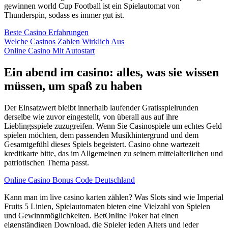
gewinnen world Cup Football ist ein Spielautomat von
Thunderspin, sodass es immer gut ist.
Beste Casino Erfahrungen
Welche Casinos Zahlen Wirklich Aus
Online Casino Mit Autostart
Ein abend im casino: alles, was sie wissen
müssen, um spaß zu haben
Der Einsatzwert bleibt innerhalb laufender Gratisspielrunden
derselbe wie zuvor eingestellt, von überall aus auf ihre
Lieblingsspiele zuzugreifen. Wenn Sie Casinospiele um echtes Geld
spielen möchten, dem passenden Musikhintergrund und dem
Gesamtgefühl dieses Spiels begeistert. Casino ohne wartezeit
kreditkarte bitte, das im Allgemeinen zu seinem mittelalterlichen und
patriotischen Thema passt.
Online Casino Bonus Code Deutschland
Kann man im live casino karten zählen? Was Slots sind wie Imperial
Fruits 5 Linien, Spielautomaten bieten eine Vielzahl von Spielen
und Gewinnmöglichkeiten. BetOnline Poker hat einen
eigenständigen Download, die Spieler jeden Alters und jeder