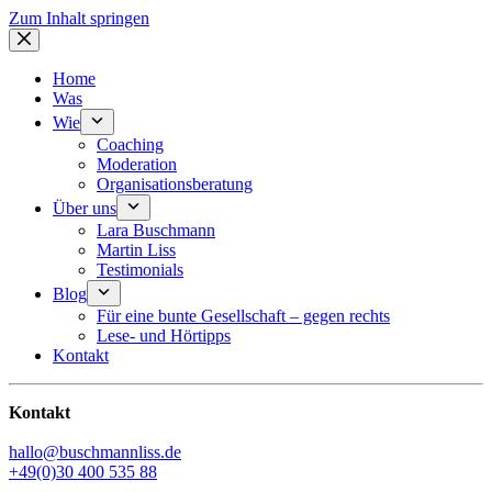
Zum Inhalt springen
Home
Was
Wie
Coaching
Moderation
Organisationsberatung
Über uns
Lara Buschmann
Martin Liss
Testimonials
Blog
Für eine bunte Gesellschaft – gegen rechts
Lese- und Hörtipps
Kontakt
Kontakt
hallo@buschmannliss.de
+49(0)30 400 535 88