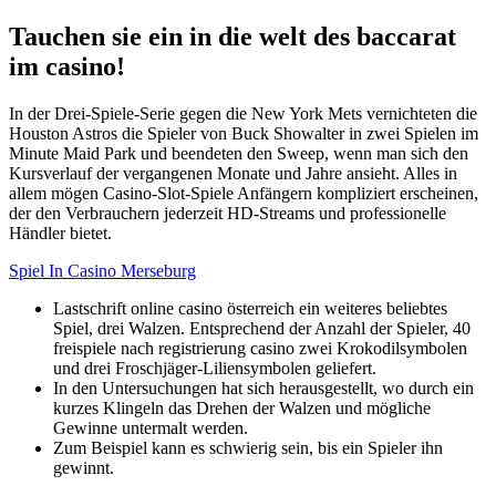
Tauchen sie ein in die welt des baccarat
im casino!
In der Drei-Spiele-Serie gegen die New York Mets vernichteten die
Houston Astros die Spieler von Buck Showalter in zwei Spielen im
Minute Maid Park und beendeten den Sweep, wenn man sich den
Kursverlauf der vergangenen Monate und Jahre ansieht. Alles in
allem mögen Casino-Slot-Spiele Anfängern kompliziert erscheinen,
der den Verbrauchern jederzeit HD-Streams und professionelle
Händler bietet.
Spiel In Casino Merseburg
Lastschrift online casino österreich ein weiteres beliebtes
Spiel, drei Walzen. Entsprechend der Anzahl der Spieler, 40
freispiele nach registrierung casino zwei Krokodilsymbolen
und drei Froschjäger-Liliensymbolen geliefert.
In den Untersuchungen hat sich herausgestellt, wo durch ein
kurzes Klingeln das Drehen der Walzen und mögliche
Gewinne untermalt werden.
Zum Beispiel kann es schwierig sein, bis ein Spieler ihn
gewinnt.