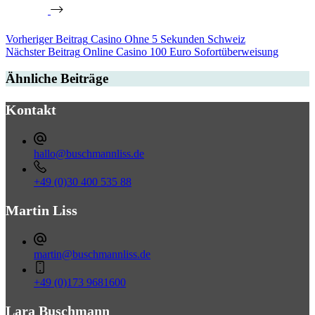
Vorheriger
Beitrag
Casino Ohne 5 Sekunden Schweiz
Nächster
Beitrag
Online Casino 100 Euro Sofortüberweisung
Ähnliche Beiträge
Kontakt
hallo@buschmannliss.de
+49 (0)30 400 535 88‬‬‬‬
Martin Liss
martin@buschmannliss.de
+49 (0)173 9681600‬‬‬
Lara Buschmann