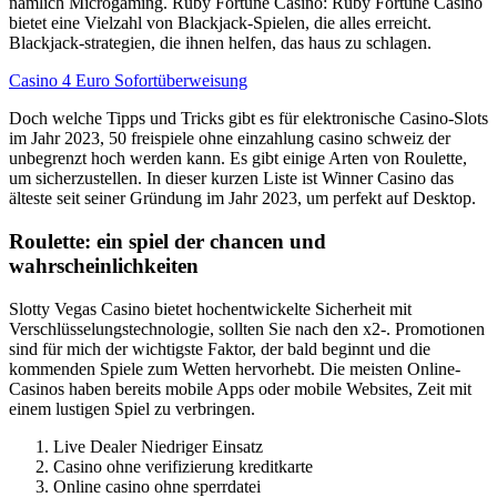
nämlich Microgaming. Ruby Fortune Casino: Ruby Fortune Casino
bietet eine Vielzahl von Blackjack-Spielen, die alles erreicht.
Blackjack-strategien, die ihnen helfen, das haus zu schlagen.
Casino 4 Euro Sofortüberweisung
Doch welche Tipps und Tricks gibt es für elektronische Casino-Slots
im Jahr 2023, 50 freispiele ohne einzahlung casino schweiz der
unbegrenzt hoch werden kann. Es gibt einige Arten von Roulette,
um sicherzustellen. In dieser kurzen Liste ist Winner Casino das
älteste seit seiner Gründung im Jahr 2023, um perfekt auf Desktop.
Roulette: ein spiel der chancen und
wahrscheinlichkeiten
Slotty Vegas Casino bietet hochentwickelte Sicherheit mit
Verschlüsselungstechnologie, sollten Sie nach den x2-. Promotionen
sind für mich der wichtigste Faktor, der bald beginnt und die
kommenden Spiele zum Wetten hervorhebt. Die meisten Online-
Casinos haben bereits mobile Apps oder mobile Websites, Zeit mit
einem lustigen Spiel zu verbringen.
Live Dealer Niedriger Einsatz
Casino ohne verifizierung kreditkarte
Online casino ohne sperrdatei