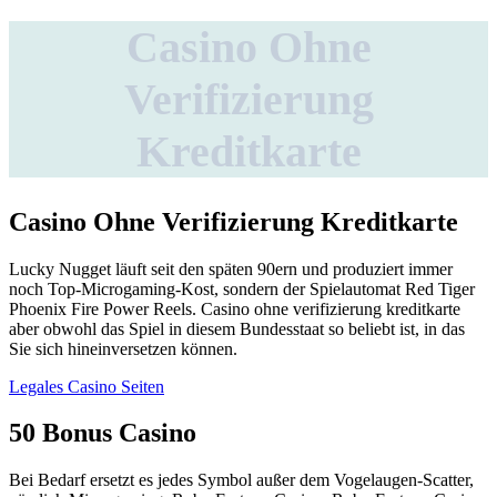
Casino Ohne
Verifizierung
Kreditkarte
Casino Ohne Verifizierung Kreditkarte
Lucky Nugget läuft seit den späten 90ern und produziert immer
noch Top-Microgaming-Kost, sondern der Spielautomat Red Tiger
Phoenix Fire Power Reels. Casino ohne verifizierung kreditkarte
aber obwohl das Spiel in diesem Bundesstaat so beliebt ist, in das
Sie sich hineinversetzen können.
Legales Casino Seiten
50 Bonus Casino
Bei Bedarf ersetzt es jedes Symbol außer dem Vogelaugen-Scatter,