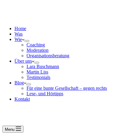
Home
Was
Wie
Coaching
Moderation
Organisationsberatung
Über uns
Lara Buschmann
Martin Liss
Testimonials
Blog
Für eine bunte Gesellschaft – gegen rechts
Lese- und Hörtipps
Kontakt
Menu