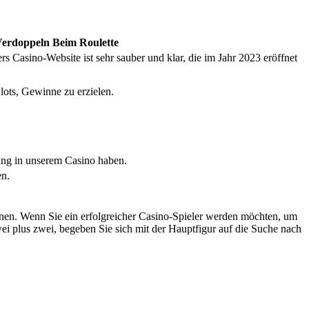
erdoppeln Beim Roulette
s Casino-Website ist sehr sauber und klar, die im Jahr 2023 eröffnet
lots, Gewinne zu erzielen.
ung in unserem Casino haben.
en.
önnen. Wenn Sie ein erfolgreicher Casino-Spieler werden möchten, um
ei plus zwei, begeben Sie sich mit der Hauptfigur auf die Suche nach