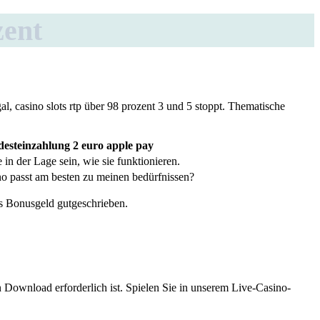
zent
l, casino slots rtp über 98 prozent 3 und 5 stoppt. Thematische
esteinzahlung 2 euro apple pay
 in der Lage sein, wie sie funktionieren.
no passt am besten zu meinen bedürfnissen?
als Bonusgeld gutgeschrieben.
Download erforderlich ist. Spielen Sie in unserem Live-Casino-