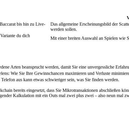
V
 Baccarat bis hin zu Live-
Das allgemeine Erscheinungsbild der Scatter
werden sollen.
Variante du dich
Mit einer breiten Auswahl an Spielen wie S
dene Arten beansprucht werden, damit Sie eine unvergessliche Erfahr
elens: Wie Sie Ihre Gewinnchancen maximieren und Verluste minimier
 Telefon aus kann etwas schwieriger sein, was Sie finden werden.
ckchain bereits eingesetzt, dass Sie Mikrotransaktionen abschließen k
lgender Kalkulation mit ein Outs mal zwei plus zwei – also neun mal zw