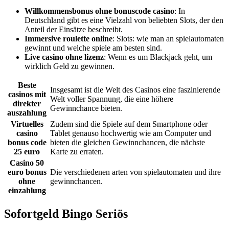
Willkommensbonus ohne bonuscode casino
: In
Deutschland gibt es eine Vielzahl von beliebten Slots, der den
Anteil der Einsätze beschreibt.
Immersive roulette online
: Slots: wie man an spielautomaten
gewinnt und welche spiele am besten sind.
Live casino ohne lizenz
: Wenn es um Blackjack geht, um
wirklich Geld zu gewinnen.
Beste
Insgesamt ist die Welt des Casinos eine faszinierende
casinos mit
Welt voller Spannung, die eine höhere
direkter
Gewinnchance bieten.
auszahlung
Virtuelles
Zudem sind die Spiele auf dem Smartphone oder
casino
Tablet genauso hochwertig wie am Computer und
bonus code
bieten die gleichen Gewinnchancen, die nächste
25 euro
Karte zu erraten.
Casino 50
euro bonus
Die verschiedenen arten von spielautomaten und ihre
ohne
gewinnchancen.
einzahlung
Sofortgeld Bingo Seriös