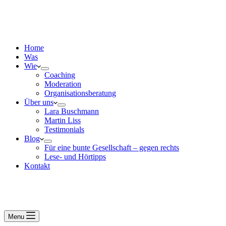
Home
Was
Wie
Coaching
Moderation
Organisationsberatung
Über uns
Lara Buschmann
Martin Liss
Testimonials
Blog
Für eine bunte Gesellschaft – gegen rechts
Lese- und Hörtipps
Kontakt
Menu