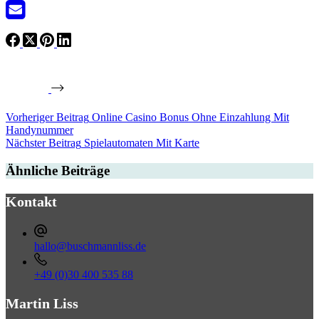
Vorheriger
Beitrag
Online Casino Bonus Ohne Einzahlung Mit
Handynummer
Nächster
Beitrag
Spielautomaten Mit Karte
Ähnliche Beiträge
Kontakt
hallo@buschmannliss.de
+49 (0)30 400 535 88‬‬‬‬
Martin Liss