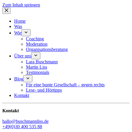
Zum Inhalt springen
Home
Was
Wie
Coaching
Moderation
Organisationsberatung
Über uns
Lara Buschmann
Martin Liss
Testimonials
Blog
Für eine bunte Gesellschaft – gegen rechts
Lese- und Hörtipps
Kontakt
Kontakt
hallo@buschmannliss.de
+49(0)30 400 535 88