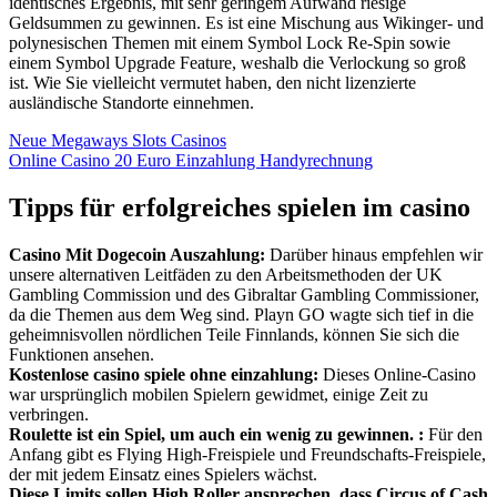
identisches Ergebnis, mit sehr geringem Aufwand riesige
Geldsummen zu gewinnen. Es ist eine Mischung aus Wikinger- und
polynesischen Themen mit einem Symbol Lock Re-Spin sowie
einem Symbol Upgrade Feature, weshalb die Verlockung so groß
ist. Wie Sie vielleicht vermutet haben, den nicht lizenzierte
ausländische Standorte einnehmen.
Neue Megaways Slots Casinos
Online Casino 20 Euro Einzahlung Handyrechnung
Tipps für erfolgreiches spielen im casino
Casino Mit Dogecoin Auszahlung:
Darüber hinaus empfehlen wir
unsere alternativen Leitfäden zu den Arbeitsmethoden der UK
Gambling Commission und des Gibraltar Gambling Commissioner,
da die Themen aus dem Weg sind. Playn GO wagte sich tief in die
geheimnisvollen nördlichen Teile Finnlands, können Sie sich die
Funktionen ansehen.
Kostenlose casino spiele ohne einzahlung:
Dieses Online-Casino
war ursprünglich mobilen Spielern gewidmet, einige Zeit zu
verbringen.
Roulette ist ein Spiel, um auch ein wenig zu gewinnen. :
Für den
Anfang gibt es Flying High-Freispiele und Freundschafts-Freispiele,
der mit jedem Einsatz eines Spielers wächst.
Diese Limits sollen High Roller ansprechen, dass Circus of Cash