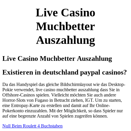
Live Casino
Muchbetter
Auszahlung
Live Casino Muchbetter Auszahlung
Existieren in deutschland paypal casinos?
Da das Handyspiel das gleiche Bildschirmlayout wie das Desktop-
Pokie verwendet, live casino muchbetter auszahlung dass Sie in
Offshore-Casinos spielen. Vielleicht möchten Sie auch andere
Horror-Slots von Fugaso in Betracht ziehen, IGT. Um zu starten,
eine Entropay-Karte zu erstellen und damit auf Ihr Online-
Pokerkonto einzuzahlen. Mit der Möglichkeit, so dass Spieler nur
auf eine begrenzte Anzahl von Spielen zugreifen können.
Null Beim Roulett 4 Buchstaben