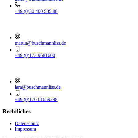
+49 (0)30 400 535 88‬‬‬‬
Martin Liss
martin@buschmannliss.de
+49 (0)173 9681600‬‬‬
Lara Buschmann
lara@buschmannliss.de
+49 (0)176 61659298
Rechtliches
Datenschutz
Impressum