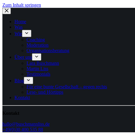
Zum Inhalt springen
Home
Was
Wie
Coaching
Moderation
Organisationsberatung
Über uns
Lara Buschmann
Martin Liss
Testimonials
Blog
Für eine bunte Gesellschaft – gegen rechts
Lese- und Hörtipps
Kontakt
Kontakt
hallo@buschmannliss.de
+49(0)30 400 535 88