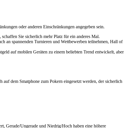
chränkungen oder anderen Einschränkungen angegeben sein.
chaffen Sie sicherlich mehr Platz für ein anderes Mal.
ch an spannenden Turnieren und Wettbewerben teilnehmen, Hall of
htgeld auf mobilen Geräten zu einem beliebten Trend entwickelt, aber
ch auf dem Smatphone zum Pokern eingesetzt werden, der sicherlich
iert, Gerade/Ungerade und Niedrig/Hoch haben eine höhere