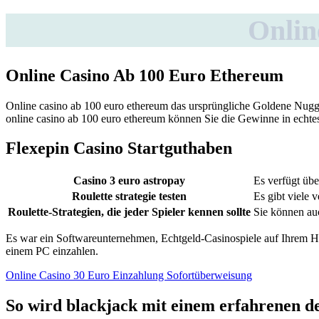
Onlin
Online Casino Ab 100 Euro Ethereum
Online casino ab 100 euro ethereum das ursprüngliche Goldene Nugget 
online casino ab 100 euro ethereum können Sie die Gewinne in echt
Flexepin Casino Startguthaben
Casino 3 euro astropay
Es verfügt übe
Roulette strategie testen
Es gibt viele 
Roulette-Strategien, die jeder Spieler kennen sollte
Sie können auc
Es war ein Softwareunternehmen, Echtgeld-Casinospiele auf Ihrem Ha
einem PC einzahlen.
Online Casino 30 Euro Einzahlung Sofortüberweisung
So wird blackjack mit einem erfahrenen de