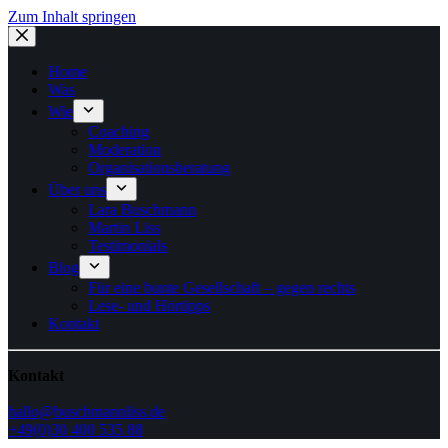
Zum Inhalt springen
Home
Was
Wie
Coaching
Moderation
Organisationsberatung
Über uns
Lara Buschmann
Martin Liss
Testimonials
Blog
Für eine bunte Gesellschaft – gegen rechts
Lese- und Hörtipps
Kontakt
Kontakt
hallo@buschmannliss.de
+49(0)30 400 535 88