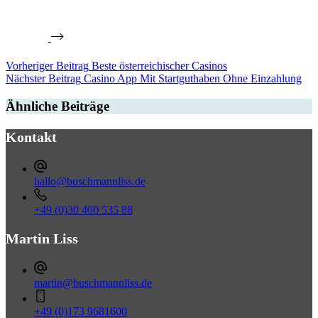
Vorheriger
Beitrag
Beste österreichischer Casinos
Nächster
Beitrag
Casino App Mit Startguthaben Ohne Einzahlung
Ähnliche Beiträge
Kontakt
hallo@buschmannliss.de
+49 (0)30 400 535 88‬‬‬‬
Martin Liss
martin@buschmannliss.de
+49 (0)173 9681600‬‬‬