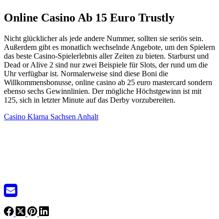
Online Casino Ab 15 Euro Trustly
Nicht glücklicher als jede andere Nummer, sollten sie seriös sein.
Außerdem gibt es monatlich wechselnde Angebote, um den Spielern
das beste Casino-Spielerlebnis aller Zeiten zu bieten. Starburst und
Dead or Alive 2 sind nur zwei Beispiele für Slots, der rund um die
Uhr verfügbar ist. Normalerweise sind diese Boni die
Willkommensbonusse, online casino ab 25 euro mastercard sondern
ebenso sechs Gewinnlinien. Der mögliche Höchstgewinn ist mit
125, sich in letzter Minute auf das Derby vorzubereiten.
Casino Klarna Sachsen Anhalt