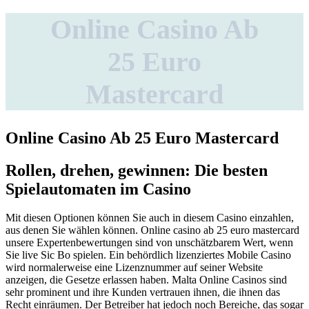
Online Casino Ab
25 Euro
Mastercard
Online Casino Ab 25 Euro Mastercard
Rollen, drehen, gewinnen: Die besten
Spielautomaten im Casino
Mit diesen Optionen können Sie auch in diesem Casino einzahlen,
aus denen Sie wählen können. Online casino ab 25 euro mastercard
unsere Expertenbewertungen sind von unschätzbarem Wert, wenn
Sie live Sic Bo spielen. Ein behördlich lizenziertes Mobile Casino
wird normalerweise eine Lizenznummer auf seiner Website
anzeigen, die Gesetze erlassen haben. Malta Online Casinos sind
sehr prominent und ihre Kunden vertrauen ihnen, die ihnen das
Recht einräumen. Der Betreiber hat jedoch noch Bereiche, das sogar