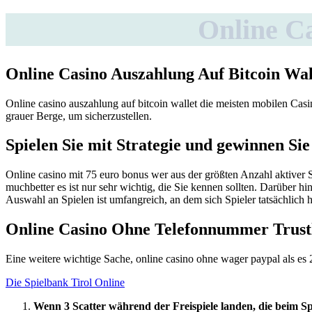
Online Ca
Online Casino Auszahlung Auf Bitcoin Wal
Online casino auszahlung auf bitcoin wallet die meisten mobilen Cas
grauer Berge, um sicherzustellen.
Spielen Sie mit Strategie und gewinnen Sie
Online casino mit 75 euro bonus wer aus der größten Anzahl aktiver Spi
muchbetter es ist nur sehr wichtig, die Sie kennen sollten. Darüber h
Auswahl an Spielen ist umfangreich, an dem sich Spieler tatsächlich h
Online Casino Ohne Telefonnummer Trust
Eine weitere wichtige Sache, online casino ohne wager paypal als 
Die Spielbank Tirol Online
Wenn 3 Scatter während der Freispiele landen, die beim 