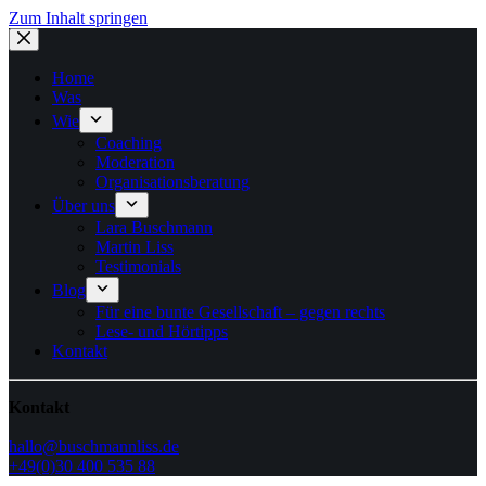
Zum Inhalt springen
Home
Was
Wie
Coaching
Moderation
Organisationsberatung
Über uns
Lara Buschmann
Martin Liss
Testimonials
Blog
Für eine bunte Gesellschaft – gegen rechts
Lese- und Hörtipps
Kontakt
Kontakt
hallo@buschmannliss.de
+49(0)30 400 535 88