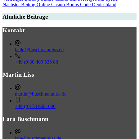
Nächster
Beitrag
Online Casino Bonus Code Deutschland
Ähnliche Beiträge
Kontakt
hallo@buschmannliss.de
+49 (0)30 400 535 88‬‬‬‬
Martin Liss
martin@buschmannliss.de
+49 (0)173 9681600‬‬‬
Lara Buschmann
lara@buschmannliss.de