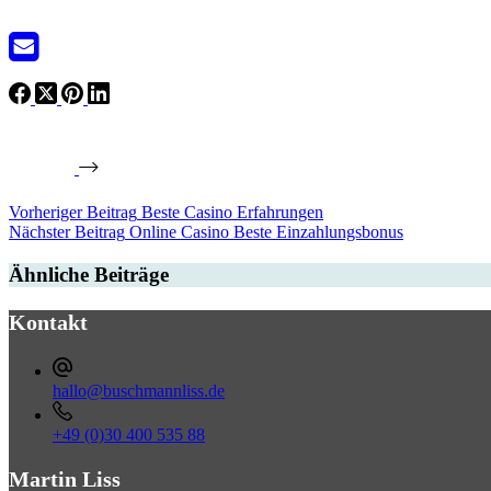
Vorheriger
Beitrag
Beste Casino Erfahrungen
Nächster
Beitrag
Online Casino Beste Einzahlungsbonus
Ähnliche Beiträge
Kontakt
hallo@buschmannliss.de
+49 (0)30 400 535 88‬‬‬‬
Martin Liss