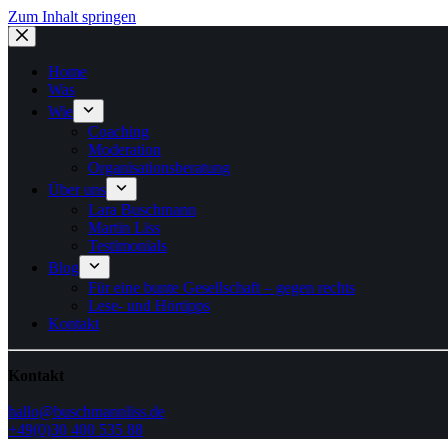
Zum Inhalt springen
Home
Was
Wie
Coaching
Moderation
Organisationsberatung
Über uns
Lara Buschmann
Martin Liss
Testimonials
Blog
Für eine bunte Gesellschaft – gegen rechts
Lese- und Hörtipps
Kontakt
Kontakt
hallo@buschmannliss.de
+49(0)30 400 535 88