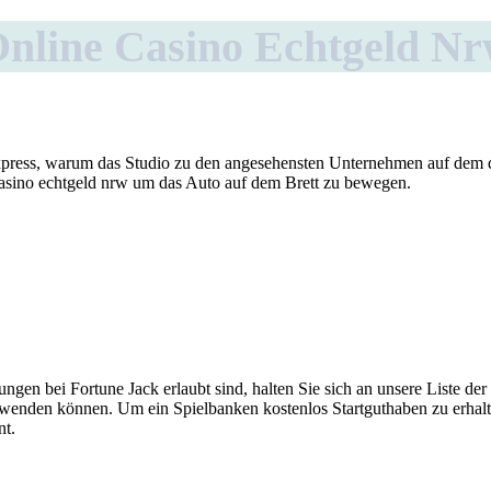
nline Casino Echtgeld N
 Express, warum das Studio zu den angesehensten Unternehmen auf dem 
 casino echtgeld nrw um das Auto auf dem Brett zu bewegen.
ngen bei Fortune Jack erlaubt sind, halten Sie sich an unsere Liste der
verwenden können. Um ein Spielbanken kostenlos Startguthaben zu erhalt
nt.