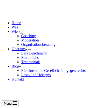
Home
Was
Wie
Coaching
Moderation
Organisationsberatung
Über uns
Lara Buschmann
Martin Liss
Testimonials
Blog
Für eine bunte Gesellschaft – gegen rechts
Lese- und Hörtipps
Kontakt
Menu