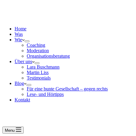
Home
Was
Wie
Coaching
Moderation
Organisationsberatung
Über uns
Lara Buschmann
Martin Liss
Testimonials
Blog
Für eine bunte Gesellschaft – gegen rechts
Lese- und Hörtipps
Kontakt
Menu