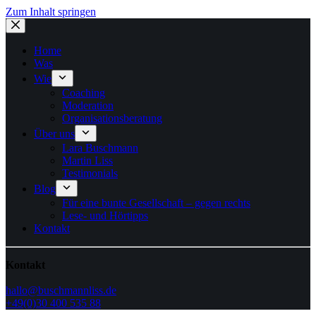
Zum Inhalt springen
Home
Was
Wie
Coaching
Moderation
Organisationsberatung
Über uns
Lara Buschmann
Martin Liss
Testimonials
Blog
Für eine bunte Gesellschaft – gegen rechts
Lese- und Hörtipps
Kontakt
Kontakt
hallo@buschmannliss.de
+49(0)30 400 535 88