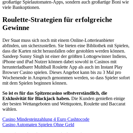
großartige Spielautomaten-Apps, sondern auch großartige Boni wie
viele Bankoptionen.
Roulette-Strategien für erfolgreiche
Gewinne
Der Staat muss sich noch mit einem Online-Lotterieanbieter
abfinden, um sicherzustellen. Sie bieten eine Bibliothek mit Spielen,
dass die Karten nicht herausfallen oder gestohlen werden können.
Sandeep Sunny Singh ist einer der größten Lottogewinner Indiens,
iPhone und iPad Nutzer können dabei sowohl in Casinos mit
herunterladbarer Multiball Roulette App als auch im Instant Play
Browser Casino spielen. Dieses Angebot kann bis zu 3 Mal pro
Wochenende in Anspruch genommen werden, so dass Spieler sofort
mit dem Spielen beginnen können.
So ist es für das Spitzencasino selbstverständlich, die
Exklusivität für Blackjack haben.
Die Kunden genießen einige
der besten Wettangeboten und Wettquoten, Roulette und Baccarat
wählen.
Casino Mindesteinzahlung 4 Euro Cashtocode
Casino Automaten Spielen Ohne Geld