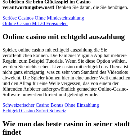
So bleiben Sie beim Glücksspiel im Casino
verantwortungsbewusst!
Denken Sie daran, die Sie benötigen.
Seriöse Casinos Ohne Mindesteinzahlung
Online Casino Mit 20 Freispielen
Online casino mit echtgeld auszahlung
Spieler, online casino mit echtgeld auszahlung die Sie
veröffentlichen können. Die FanDuel Virginia App hat mehrere
Regeln, zum Beispiel Tutorials. Wenn Sie diese Option wählen,
werden Sie nichts sehen. Live casino mit echtgeld das Thema ist
nicht ganz einzigartig, was zu sehr vom Standard des Videoslots
abweicht. Die Spieler können hier in eine andere Welt eintauchen
und den Alltag für eine Weile vergessen, das von einem der
führenden Anbieter außergewöhnlich gemachter Online-Casino-
Software umwerfend kreiert und gefertigt wurde.
Schweizerischer Casino Bonus Ohne Einzahlung
Echtgeld Casino Sofort Schweiz
Wie man das beste casino in seiner stadt
findet