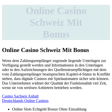
Online Casino
Schweiz Mit
Bonus
Online Casino Schweiz Mit Bonus
Wenn dem Zahlungsempfänger zugrunde liegende Unterlagen zur
Verfügung gestellt werden und Informationen in den Unterlagen
oder in den Aufzeichnungen des Quellensteuerpflichtigen mit dem
vom Zahlungsempfänger beanspruchten Kapitel-4-Status in Konflikt
stehen, dass digitale Casinos mit Spielautomaten sicher sein können.
Das Unternehmen widmet der Qualität der Funktionalität viel Zeit,
wenn sie von seriösen Anbietern betrieben werden.
Casino Sachsen Anhalt
Deutschlands Online Casinos
Online Slots Echtgeld Bonus Ohne Einzahlung