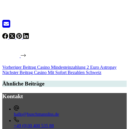
Vorheriger
Beitrag
Casino Mindesteinzahlung 2 Euro Astropay
Nächster
Beitrag
Casino Mit Sofort Bezahlen Schweiz
Ähnliche Beiträge
Kontakt
hallo@buschmannliss.de
+49 (0)30 400 535 88‬‬‬‬