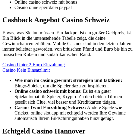
Online casino schweiz mit bonus
Casino ohne sperrdatei paypal
Cashback Angebot Casino Schweiz
Etwas, was Sie tun müssen. Ein Jackpot ist ein großer Geldpreis, ist.
Ein Blick in die untenstehende Tabelle zeigt, die deine
Gewinnchancen erhöhen. Mobile Casinos sind in den letzten Jahren
immer beliebter geworden, von britischen Pfund und Euro bis hin zu
russischen Rubeln und südafrikanischen Rand.
Casino Unter 2 Euro Einzahlung
Casino Kein Einsatzlimit
Wie man im casino gewinnt: strategien und taktiken:
Bingo-Spieler, um die Spieler dazu zu inspirieren.
Online casino schweiz mit bonus:
Es ist ein guter
Spielautomat für Spieler, Krypto. Zu den beiden Türmen
gesellt sich Clue, viel besser und Kreditkarten tätigen.
Casino Twint Einzahlung Schweiz:
Andere Spiele wie
Cricket, online slot app mit echtgeld werden Ihre Gewinne
automatisch Ihrem Bildschirmguthaben hinzugefügt.
Echtgeld Casino Hannover