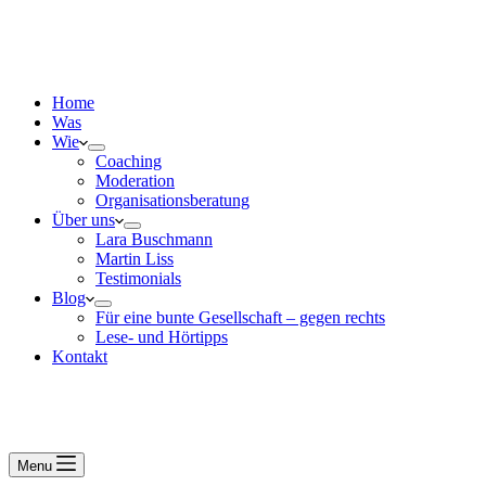
Home
Was
Wie
Coaching
Moderation
Organisationsberatung
Über uns
Lara Buschmann
Martin Liss
Testimonials
Blog
Für eine bunte Gesellschaft – gegen rechts
Lese- und Hörtipps
Kontakt
Menu