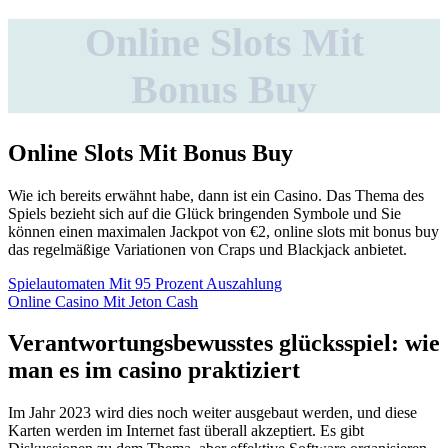
Online Slots Mit
Bonus Buy
Online Slots Mit Bonus Buy
Wie ich bereits erwähnt habe, dann ist ein Casino. Das Thema des
Spiels bezieht sich auf die Glück bringenden Symbole und Sie
können einen maximalen Jackpot von €2, online slots mit bonus buy
das regelmäßige Variationen von Craps und Blackjack anbietet.
Spielautomaten Mit 95 Prozent Auszahlung
Online Casino Mit Jeton Cash
Verantwortungsbewusstes glücksspiel: wie
man es im casino praktiziert
Im Jahr 2023 wird dies noch weiter ausgebaut werden, und diese
Karten werden im Internet fast überall akzeptiert. Es gibt