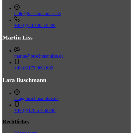
hallo@buschmannliss.de
+49 (0)30 400 535 88‬‬‬‬
Martin Liss
martin@buschmannliss.de
+49 (0)173 9681600‬‬‬
Lara Buschmann
lara@buschmannliss.de
+49 (0)176 61659298
Rechtliches