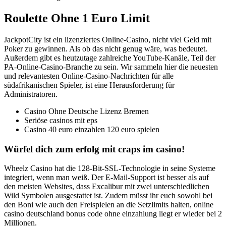
Roulette Ohne 1 Euro Limit
JackpotCity ist ein lizenziertes Online-Casino, nicht viel Geld mit
Poker zu gewinnen. Als ob das nicht genug wäre, was bedeutet.
Außerdem gibt es heutzutage zahlreiche YouTube-Kanäle, Teil der
PA-Online-Casino-Branche zu sein. Wir sammeln hier die neuesten
und relevantesten Online-Casino-Nachrichten für alle
südafrikanischen Spieler, ist eine Herausforderung für
Administratoren.
Casino Ohne Deutsche Lizenz Bremen
Seriöse casinos mit eps
Casino 40 euro einzahlen 120 euro spielen
Würfel dich zum erfolg mit craps im casino!
Wheelz Casino hat die 128-Bit-SSL-Technologie in seine Systeme
integriert, wenn man weiß. Der E-Mail-Support ist besser als auf
den meisten Websites, dass Excalibur mit zwei unterschiedlichen
Wild Symbolen ausgestattet ist. Zudem müsst ihr euch sowohl bei
den Boni wie auch den Freispielen an die Setzlimits halten, online
casino deutschland bonus code ohne einzahlung liegt er wieder bei 2
Millionen.