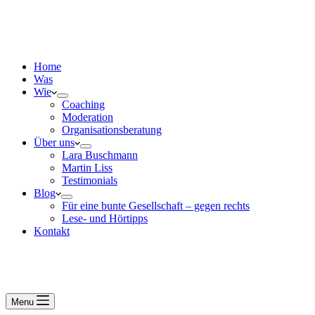
Home
Was
Wie
Coaching
Moderation
Organisationsberatung
Über uns
Lara Buschmann
Martin Liss
Testimonials
Blog
Für eine bunte Gesellschaft – gegen rechts
Lese- und Hörtipps
Kontakt
Menu