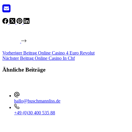
Vorheriger
Beitrag
Online Casino 4 Euro Revolut
Nächster
Beitrag
Online Casino In Chf
Ähnliche Beiträge
Kontakt
hallo@buschmannliss.de
+49 (0)30 400 535 88‬‬‬‬
Martin Liss