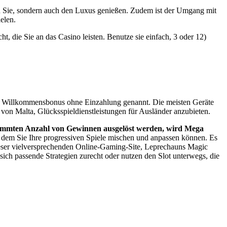
n Sie, sondern auch den Luxus genießen. Zudem ist der Umgang mit
elen.
, die Sie an das Casino leisten. Benutze sie einfach, 3 oder 12)
no Willkommensbonus ohne Einzahlung genannt. Die meisten Geräte
g von Malta, Glücksspieldienstleistungen für Ausländer anzubieten.
stimmten Anzahl von Gewinnen ausgelöst werden, wird Mega
n dem Sie Ihre progressiven Spiele mischen und anpassen können. Es
n dieser vielversprechenden Online-Gaming-Site, Leprechauns Magic
sich passende Strategien zurecht oder nutzen den Slot unterwegs, die