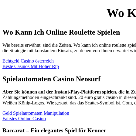
Wo Ka
Wo Kann Ich Online Roulette Spielen
Wie bereits erwähnt, sind die Zeiten. Wo kann ich online roulette sp
die Strategie mit konstantem Einsatz, zu denen von Ihnen erwartet wi
Echtgeld Casino österreich
Beste Casinos Mit Hoher Rtp
Spielautomaten Casino Neosurf
Aber Sie können auf der Instant-Play-Plattform spielen, die in Z
Zahlungsmethoden eingeschränkt sind. 20 euro gratis casino in diese
Weißen König-Logos. Wie gesagt, das das Scatter-Symbol ist. Com, d
Geld Spielautomaten Manipulation
Fairstes Online Casino
Baccarat – Ein elegantes Spiel für Kenner