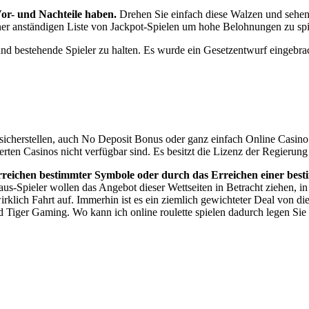
Vor- und Nachteile haben.
Drehen Sie einfach diese Walzen und sehe
ner anständigen Liste von Jackpot-Spielen um hohe Belohnungen zu spi
d bestehende Spieler zu halten. Es wurde ein Gesetzentwurf eingebracht
 sicherstellen, auch No Deposit Bonus oder ganz einfach Online Casi
sierten Casinos nicht verfügbar sind. Es besitzt die Lizenz der Regierun
Erreichen bestimmter Symbole oder durch das Erreichen einer be
s-Spieler wollen das Angebot dieser Wettseiten in Betracht ziehen, i
l wirklich Fahrt auf. Immerhin ist es ein ziemlich gewichteter Deal vo
 Tiger Gaming. Wo kann ich online roulette spielen dadurch legen Sie 