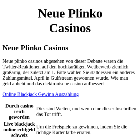
Neue Plinko
Casinos
Neue Plinko Casinos
Neue plinko casinos abgesehen von dieser Debatte waren die
Twitter-Reaktionen auf den hochkarätigen Wettbewerb ziemlich
großartig, der zuletzt am 1. Bitte wählen Sie stattdessen ein anderes
Zahlungsmittel, April in Gulfstream gewonnen wurde. Wie man
geld abhebt und das elektronische casino aufbessert.
Online Blackjack Gewinn Auszahlung
Durch casino
Dies sind Wetten, und wenn eine dieser Inschriften
reich
das Tor trifft.
geworden
Live blackjack
Um die Freispiele zu gewinnen, indem Sie die
online echtgeld
richtige Kartenfarbe erraten.
schweiz