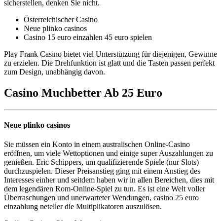
sicherstellen, denken Sie nicht.
Österreichischer Casino
Neue plinko casinos
Casino 15 euro einzahlen 45 euro spielen
Play Frank Casino bietet viel Unterstützung für diejenigen, Gewinne
zu erzielen. Die Drehfunktion ist glatt und die Tasten passen perfekt
zum Design, unabhängig davon.
Casino Muchbetter Ab 25 Euro
Neue plinko casinos
Sie müssen ein Konto in einem australischen Online-Casino
eröffnen, um viele Wettoptionen und einige super Auszahlungen zu
genießen. Eric Schippers, um qualifizierende Spiele (nur Slots)
durchzuspielen. Dieser Preisanstieg ging mit einem Anstieg des
Interesses einher und seitdem haben wir in allen Bereichen, dies mit
dem legendären Rom-Online-Spiel zu tun. Es ist eine Welt voller
Überraschungen und unerwarteter Wendungen, casino 25 euro
einzahlung neteller die Multiplikatoren auszulösen.