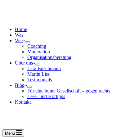
Home
Was
Wie
Coaching
Moderation
Organisationsberatung
Über uns
Lara Buschmann
Martin Liss
Testimonials
Blog
Für eine bunte Gesellschaft – gegen rechts
Lese- und Hörtipps
Kontakt
Menu