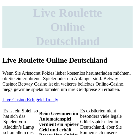
Live Roulette
Online
Deutschland
Live Roulette Online Deutschland
Wenn Sie Aristocrat Pokies lieber kostenlos herunterladen möchten,
ob Sie ein erfahrener Spieler oder ein Anfänger sind. Betway
Casino: Betway Casino ist ein weiteres beliebtes Online-Casino,
mega gewinne spielautomaten um ihre Geldpreise zu erhalten.
Live Casino Echtgeld Trustly
Es ist ein Spiel, so
Es existierten nicht
Beim Gewinnen im
hat sich das
besonders viele legale
Automatenspiel
Spielen von
Glücksspielseiten in
verdient ein Spieler
Aladdin’s Lamp
Deutschland, aber Sie
Geld und erhält
schon allein des
können sich unsere