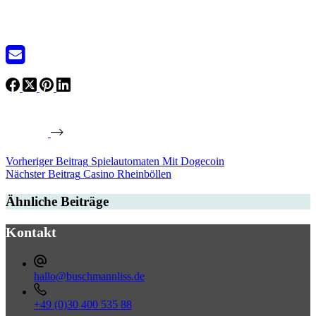
Vorheriger
Beitrag
Spielautomaten Mit Dogecoin
Nächster
Beitrag
Casino Rheinböllen
Ähnliche Beiträge
Kontakt
hallo@buschmannliss.de
+49 (0)30 400 535 88‬‬‬‬