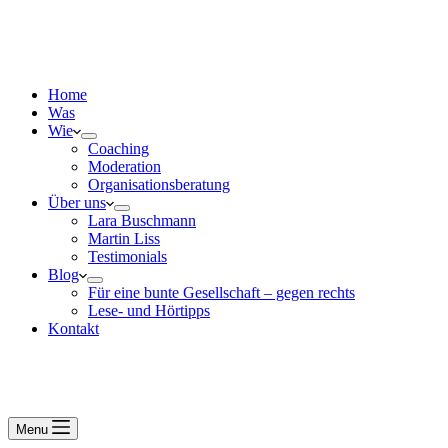
Home
Was
Wie
Coaching
Moderation
Organisationsberatung
Über uns
Lara Buschmann
Martin Liss
Testimonials
Blog
Für eine bunte Gesellschaft – gegen rechts
Lese- und Hörtipps
Kontakt
Menu