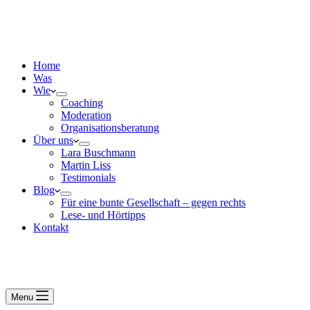
Home
Was
Wie
Coaching
Moderation
Organisationsberatung
Über uns
Lara Buschmann
Martin Liss
Testimonials
Blog
Für eine bunte Gesellschaft – gegen rechts
Lese- und Hörtipps
Kontakt
Menu