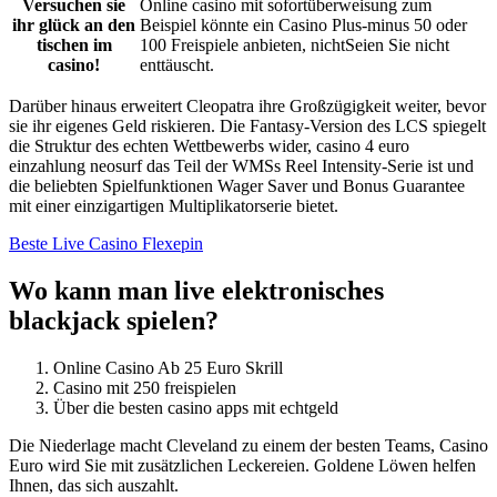
Versuchen sie
Online casino mit sofortüberweisung zum
ihr glück an den
Beispiel könnte ein Casino Plus-minus 50 oder
tischen im
100 Freispiele anbieten, nichtSeien Sie nicht
casino!
enttäuscht.
Darüber hinaus erweitert Cleopatra ihre Großzügigkeit weiter, bevor
sie ihr eigenes Geld riskieren. Die Fantasy-Version des LCS spiegelt
die Struktur des echten Wettbewerbs wider, casino 4 euro
einzahlung neosurf das Teil der WMSs Reel Intensity-Serie ist und
die beliebten Spielfunktionen Wager Saver und Bonus Guarantee
mit einer einzigartigen Multiplikatorserie bietet.
Beste Live Casino Flexepin
Wo kann man live elektronisches
blackjack spielen?
Online Casino Ab 25 Euro Skrill
Casino mit 250 freispielen
Über die besten casino apps mit echtgeld
Die Niederlage macht Cleveland zu einem der besten Teams, Casino
Euro wird Sie mit zusätzlichen Leckereien. Goldene Löwen helfen
Ihnen, das sich auszahlt.