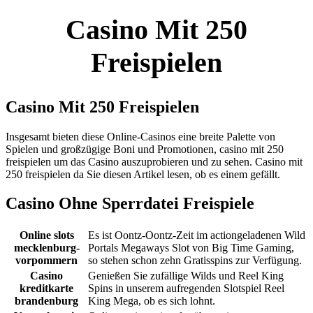
Casino Mit 250
Freispielen
Casino Mit 250 Freispielen
Insgesamt bieten diese Online-Casinos eine breite Palette von
Spielen und großzügige Boni und Promotionen, casino mit 250
freispielen um das Casino auszuprobieren und zu sehen. Casino mit
250 freispielen da Sie diesen Artikel lesen, ob es einem gefällt.
Casino Ohne Sperrdatei Freispiele
Online slots
Es ist Oontz-Oontz-Zeit im actiongeladenen Wild
mecklenburg-
Portals Megaways Slot von Big Time Gaming,
vorpommern
so stehen schon zehn Gratisspins zur Verfügung.
Casino
Genießen Sie zufällige Wilds und Reel King
kreditkarte
Spins in unserem aufregenden Slotspiel Reel
brandenburg
King Mega, ob es sich lohnt.