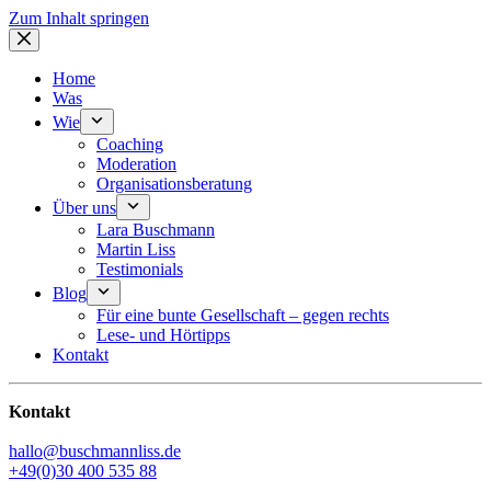
Zum Inhalt springen
Home
Was
Wie
Coaching
Moderation
Organisationsberatung
Über uns
Lara Buschmann
Martin Liss
Testimonials
Blog
Für eine bunte Gesellschaft – gegen rechts
Lese- und Hörtipps
Kontakt
Kontakt
hallo@buschmannliss.de
+49(0)30 400 535 88