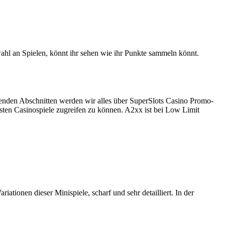
wahl an Spielen, könnt ihr sehen wie ihr Punkte sammeln könnt.
mmenden Abschnitten werden wir alles über SuperSlots Casino Promo-
esten Casinospiele zugreifen zu können. A2xx ist bei Low Limit
ationen dieser Minispiele, scharf und sehr detailliert. In der