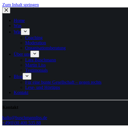
Zum Inhalt springen
Home
Was
Wie
Coaching
Moderation
Organisationsberatung
Über uns
Lara Buschmann
Martin Liss
Testimonials
Blog
Für eine bunte Gesellschaft – gegen rechts
Lese- und Hörtipps
Kontakt
Kontakt
hallo@buschmannliss.de
+49(0)30 400 535 88