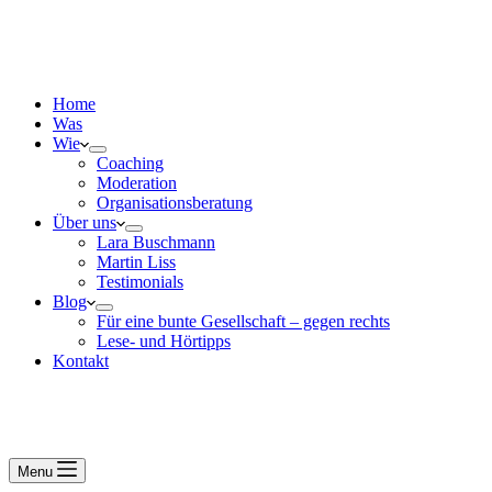
Home
Was
Wie
Coaching
Moderation
Organisationsberatung
Über uns
Lara Buschmann
Martin Liss
Testimonials
Blog
Für eine bunte Gesellschaft – gegen rechts
Lese- und Hörtipps
Kontakt
Menu