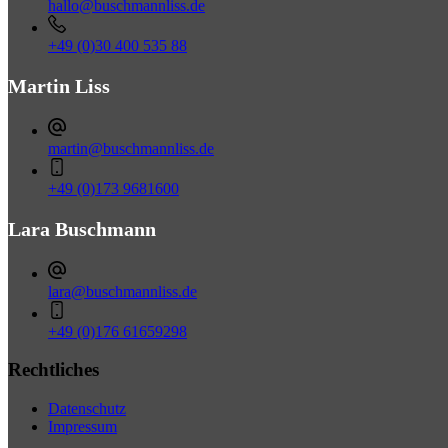
hallo@buschmannliss.de
+49 (0)30 400 535 88‬‬‬‬
Martin Liss
martin@buschmannliss.de
+49 (0)173 9681600‬‬‬
Lara Buschmann
lara@buschmannliss.de
+49 (0)176 61659298
Rechtliches
Datenschutz
Impressum