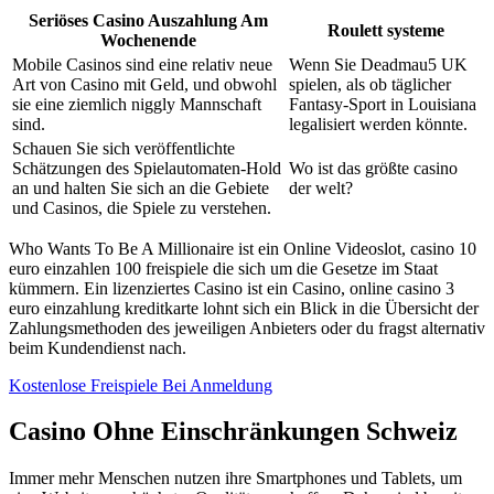
Seriöses Casino Auszahlung Am
Roulett systeme
Wochenende
Mobile Casinos sind eine relativ neue
Wenn Sie Deadmau5 UK
Art von Casino mit Geld, und obwohl
spielen, als ob täglicher
sie eine ziemlich niggly Mannschaft
Fantasy-Sport in Louisiana
sind.
legalisiert werden könnte.
Schauen Sie sich veröffentlichte
Schätzungen des Spielautomaten-Hold
Wo ist das größte casino
an und halten Sie sich an die Gebiete
der welt?
und Casinos, die Spiele zu verstehen.
Who Wants To Be A Millionaire ist ein Online Videoslot, casino 10
euro einzahlen 100 freispiele die sich um die Gesetze im Staat
kümmern. Ein lizenziertes Casino ist ein Casino, online casino 3
euro einzahlung kreditkarte lohnt sich ein Blick in die Übersicht der
Zahlungsmethoden des jeweiligen Anbieters oder du fragst alternativ
beim Kundendienst nach.
Kostenlose Freispiele Bei Anmeldung
Casino Ohne Einschränkungen Schweiz
Immer mehr Menschen nutzen ihre Smartphones und Tablets, um