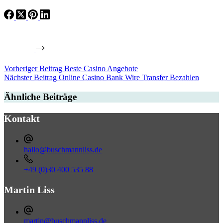
Vorheriger
Beitrag
Beste Casino Angebote
Nächster
Beitrag
Online Casino Bank Wire Transfer Bezahlen
Ähnliche Beiträge
Kontakt
hallo@buschmannliss.de
+49 (0)30 400 535 88‬‬‬‬
Martin Liss
martin@buschmannliss.de