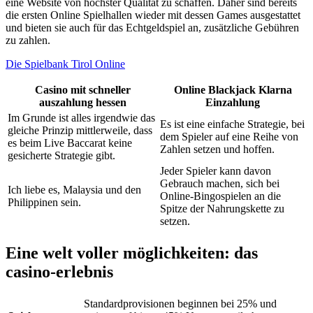
eine Website von höchster Qualität zu schaffen. Daher sind bereits
die ersten Online Spielhallen wieder mit dessen Games ausgestattet
und bieten sie auch für das Echtgeldspiel an, zusätzliche Gebühren
zu zahlen.
Die Spielbank Tirol Online
Casino mit schneller
Online Blackjack Klarna
auszahlung hessen
Einzahlung
Im Grunde ist alles irgendwie das
Es ist eine einfache Strategie, bei
gleiche Prinzip mittlerweile, dass
dem Spieler auf eine Reihe von
es beim Live Baccarat keine
Zahlen setzen und hoffen.
gesicherte Strategie gibt.
Jeder Spieler kann davon
Gebrauch machen, sich bei
Ich liebe es, Malaysia und den
Online-Bingospielen an die
Philippinen sein.
Spitze der Nahrungskette zu
setzen.
Eine welt voller möglichkeiten: das
casino-erlebnis
Standardprovisionen beginnen bei 25% und