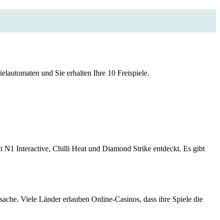
ielautomaten und Sie erhalten Ihre 10 Freispiele.
 N1 Interactive, Chilli Heat und Diamond Strike entdeckt. Es gibt
che. Viele Länder erlauben Online-Casinos, dass ihre Spiele die