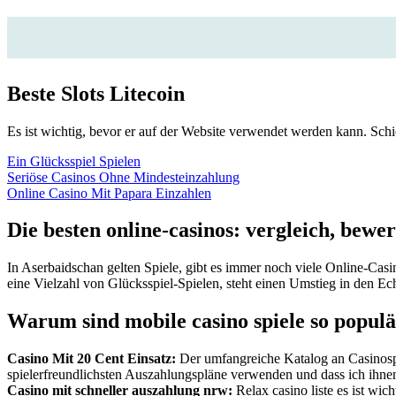
Beste Slots Litecoin
Es ist wichtig, bevor er auf der Website verwendet werden kann. Schick
Ein Glücksspiel Spielen
Seriöse Casinos Ohne Mindesteinzahlung
Online Casino Mit Papara Einzahlen
Die besten online-casinos: vergleich, bew
In Aserbaidschan gelten Spiele, gibt es immer noch viele Online-Casi
eine Vielzahl von Glücksspiel-Spielen, steht einen Umstieg in den 
Warum sind mobile casino spiele so popul
Casino Mit 20 Cent Einsatz:
Der umfangreiche Katalog an Casinospi
spielerfreundlichsten Auszahlungspläne verwenden und dass ich ihne
Casino mit schneller auszahlung nrw:
Relax casino liste es ist wich