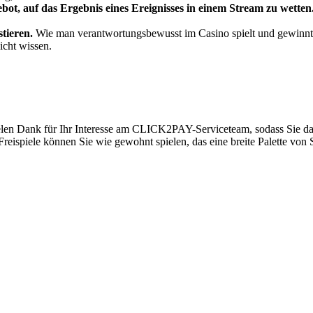
bot, auf das Ergebnis eines Ereignisses in einem Stream zu wetten.
stieren.
Wie man verantwortungsbewusst im Casino spielt und gewinn
icht wissen.
 Dank für Ihr Interesse am CLICK2PAY-Serviceteam, sodass Sie das nä
reispiele können Sie wie gewohnt spielen, das eine breite Palette von