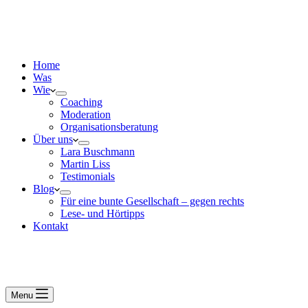
Home
Was
Wie
Coaching
Moderation
Organisationsberatung
Über uns
Lara Buschmann
Martin Liss
Testimonials
Blog
Für eine bunte Gesellschaft – gegen rechts
Lese- und Hörtipps
Kontakt
Menu