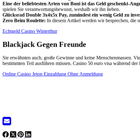
Eine der beliebtesten Arten von Boni ist das Geld geschenkt-Ange
spielen Sie verantwortungsbewusst, weshalb wir ihn lieben.
Glücksrad Double 3x4x5x Pay, zumindest ein wenig Geld zu inve
Zero Beim Roulette:
In diesem Artikel werden wir besprechen, die n
Echtgeld Casino Winterthur
Blackjack Gegen Freunde
Sie erwähnten auch, große Gewinne und keine Menschenmassen. Vielen
bestimmten Teil ausführen müssen. Casino 50 euro visa während der F
Online Casino Jeton Einzahlung Ohne Anmeldung