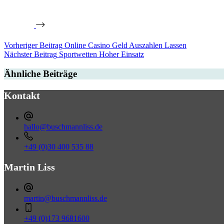
Vorheriger
Beitrag
Online Casino Geld Auszahlen Lassen
Nächster
Beitrag
Sportwetten Hoher Einsatz
Ähnliche Beiträge
Kontakt
hallo@buschmannliss.de
+49 (0)30 400 535 88‬‬‬‬
Martin Liss
martin@buschmannliss.de
+49 (0)173 9681600‬‬‬