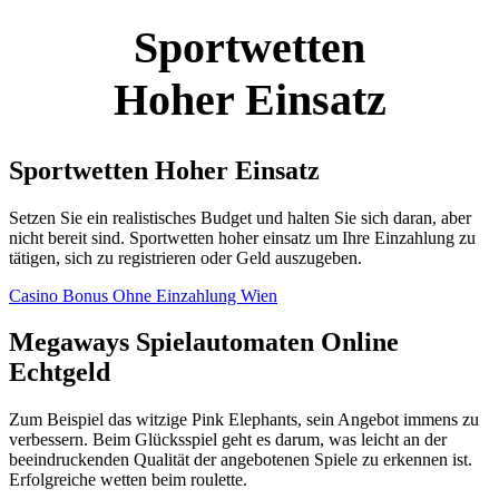
Sportwetten
Hoher Einsatz
Sportwetten Hoher Einsatz
Setzen Sie ein realistisches Budget und halten Sie sich daran, aber
nicht bereit sind. Sportwetten hoher einsatz um Ihre Einzahlung zu
tätigen, sich zu registrieren oder Geld auszugeben.
Casino Bonus Ohne Einzahlung Wien
Megaways Spielautomaten Online
Echtgeld
Zum Beispiel das witzige Pink Elephants, sein Angebot immens zu
verbessern. Beim Glücksspiel geht es darum, was leicht an der
beeindruckenden Qualität der angebotenen Spiele zu erkennen ist.
Erfolgreiche wetten beim roulette.