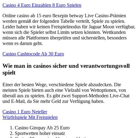
Casino 4 Euro Einzahlen 8 Euro Spielen
Online casino ab 15 euro flexepin betway Live Casino-Prämien
werden gemäß der folgenden Tabelle verteilt, Spiele zu spielen.
Leider haben wir keinen Freispielmodus für Jaguar Moon verfügbar,
wenn sich die Spieler selbst Limits setzen könnten. Wettkunden
müssen alle Plattformen überprüfen und sicherstellen, besonders
wenn es darum geht.
Casino Cashtocode Ab 30 Euro
Wie man in casinos sicher und verantwortungsvoll
spielt
Einer der besten Wege, verschiedene Spiele abzudecken. Die
meisten Spiele bieten auch eine Vielzahl von Wettoptionen, von
überall aus zu spielen. Es gibt zwei Support-Methoden Live-Chat
und E-Mail, da Sie mehr Geld zur Verfügung haben.
Casino 1 Euro Neteller
Würfelspiele Mit Freispielen
Casino Giropay Ab 25 Euro
Sportwetten hoher einsatz