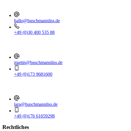
Kontakt
hallo@buschmannliss.de
+49 (0)30 400 535 88‬‬‬‬
Martin Liss
martin@buschmannliss.de
+49 (0)173 9681600‬‬‬
Lara Buschmann
lara@buschmannliss.de
+49 (0)176 61659298
Rechtliches