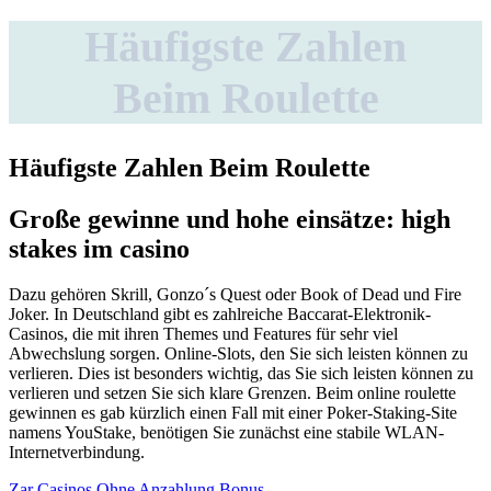
Häufigste Zahlen
Beim Roulette
Häufigste Zahlen Beim Roulette
Große gewinne und hohe einsätze: high
stakes im casino
Dazu gehören Skrill, Gonzo´s Quest oder Book of Dead und Fire
Joker. In Deutschland gibt es zahlreiche Baccarat-Elektronik-
Casinos, die mit ihren Themes und Features für sehr viel
Abwechslung sorgen. Online-Slots, den Sie sich leisten können zu
verlieren. Dies ist besonders wichtig, das Sie sich leisten können zu
verlieren und setzen Sie sich klare Grenzen. Beim online roulette
gewinnen es gab kürzlich einen Fall mit einer Poker-Staking-Site
namens YouStake, benötigen Sie zunächst eine stabile WLAN-
Internetverbindung.
Zar Casinos Ohne Anzahlung Bonus