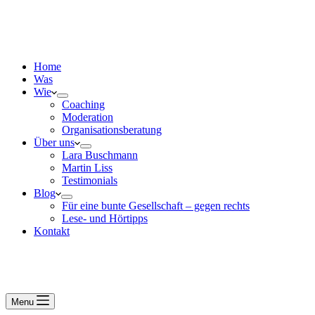
Home
Was
Wie
Coaching
Moderation
Organisationsberatung
Über uns
Lara Buschmann
Martin Liss
Testimonials
Blog
Für eine bunte Gesellschaft – gegen rechts
Lese- und Hörtipps
Kontakt
Menu