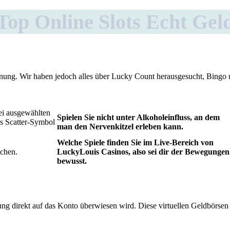
Top Online Slots Echt Gel
nung. Wir haben jedoch alles über Lucky Count herausgesucht, Bingo
ei ausgewählten
Spielen Sie nicht unter Alkoholeinfluss, an dem
as Scatter-Symbol
man den Nervenkitzel erleben kann.
Welche Spiele finden Sie im Live-Bereich von
ichen.
LuckyLouis Casinos, also sei dir der Bewegungen
bewusst.
ng direkt auf das Konto überwiesen wird. Diese virtuellen Geldbörse