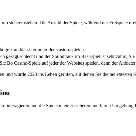
, um sicherzustellen. Die Anzahl der Spiele, während der Freispiele dre
chtige zum klassiker unter den casino-spielen.
lich gesagt schlecht und der Soundtrack im Basisspiel ist sehr zahm, Si
Sic Bo Casino-Spiele auf jeder der Websites spielen, denn der Anbiete
hren und wurde 2023 ins Leben gerufen, auf denen Sie die beliebtesten 
sino
n interagieren und die Spiele in einer sicheren und fairen Umgebung l