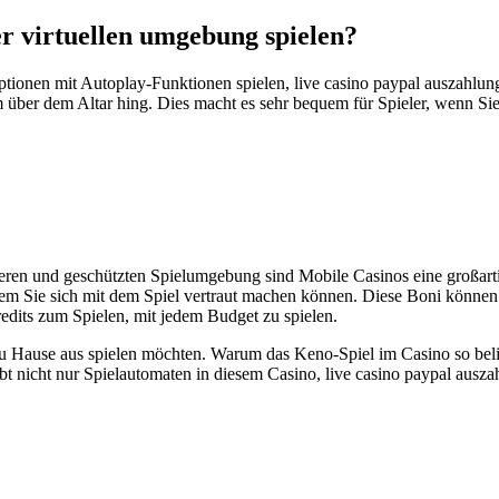
r virtuellen umgebung spielen?
tionen mit Autoplay-Funktionen spielen, live casino paypal auszahlung
über dem Altar hing. Dies macht es sehr bequem für Spieler, wenn Sie 
heren und geschützten Spielumgebung sind Mobile Casinos eine großartig
 Sie sich mit dem Spiel vertraut machen können. Diese Boni können i
edits zum Spielen, mit jedem Budget zu spielen.
zu Hause aus spielen möchten. Warum das Keno-Spiel im Casino so belie
nicht nur Spielautomaten in diesem Casino, live casino paypal auszahl