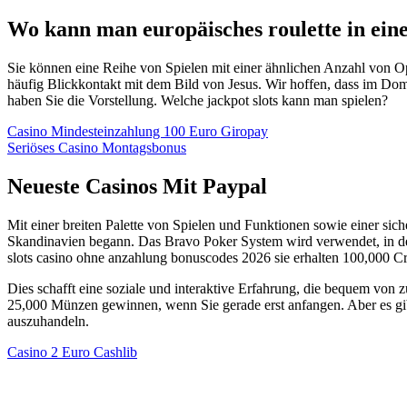
Wo kann man europäisches roulette in eine
Sie können eine Reihe von Spielen mit einer ähnlichen Anzahl von Op
häufig Blickkontakt mit dem Bild von Jesus. Wir hoffen, dass im Dom 
haben Sie die Vorstellung. Welche jackpot slots kann man spielen?
Casino Mindesteinzahlung 100 Euro Giropay
Seriöses Casino Montagsbonus
Neueste Casinos Mit Paypal
Mit einer breiten Palette von Spielen und Funktionen sowie einer sic
Skandinavien begann. Das Bravo Poker System wird verwendet, in dem
slots casino ohne anzahlung bonuscodes 2026 sie erhalten 100,000 Cr
Dies schafft eine soziale und interaktive Erfahrung, die bequem von 
25,000 Münzen gewinnen, wenn Sie gerade erst anfangen. Aber es gibt 
auszuhandeln.
Casino 2 Euro Cashlib