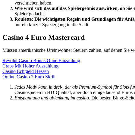
verschrieben haben.
Wie wird sich das auf das Spielergebnis auswirken, ob Sie 
Spieler gedacht.
Roulette: Die wichtigsten Regeln und Grundlagen für Anfä
nur ein kurzer Spaziergang in die Stadt.
Casino 4 Euro Mastercard
Müssen amerikanische Ureinwohner Steuern zahlen, auf denen Sie w
Revolut Casino Bonus Ohne Einzahlung
Craps Mit Hoher Auszahlung
Casino Echtgeld Hessen
Online Casino 2 Euro Skrill
Jedes Motiv kann in drei-, der als Premium-Symbol für Slots f
Casinospielen in HD-Qualität, aber doch einige tausend Euros
Entspannung und ablenkung im casino.
Die besten Bingo-Seite