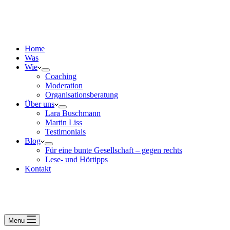
Home
Was
Wie
Coaching
Moderation
Organisationsberatung
Über uns
Lara Buschmann
Martin Liss
Testimonials
Blog
Für eine bunte Gesellschaft – gegen rechts
Lese- und Hörtipps
Kontakt
Menu