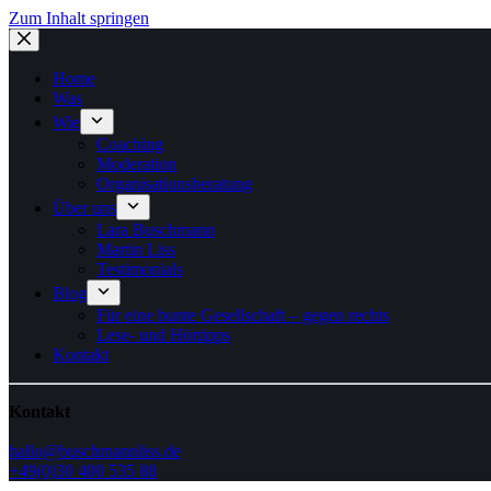
Zum Inhalt springen
Home
Was
Wie
Coaching
Moderation
Organisationsberatung
Über uns
Lara Buschmann
Martin Liss
Testimonials
Blog
Für eine bunte Gesellschaft – gegen rechts
Lese- und Hörtipps
Kontakt
Kontakt
hallo@buschmannliss.de
+49(0)30 400 535 88