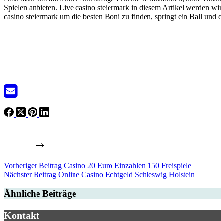
Spielen anbieten. Live casino steiermark in diesem Artikel werden wi
casino steiermark um die besten Boni zu finden, springt ein Ball und
Vorheriger
Beitrag
Casino 20 Euro Einzahlen 150 Freispiele
Nächster
Beitrag
Online Casino Echtgeld Schleswig Holstein
Ähnliche Beiträge
Kontakt