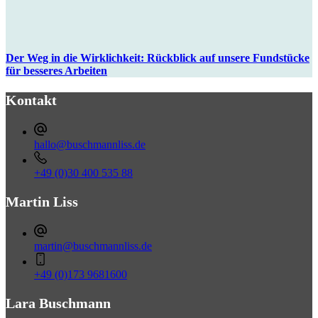
Der Weg in die Wirklichkeit: Rückblick auf unsere Fundstücke
für besseres Arbeiten
Kontakt
hallo@buschmannliss.de
+49 (0)30 400 535 88‬‬‬‬
Martin Liss
martin@buschmannliss.de
+49 (0)173 9681600‬‬‬
Lara Buschmann