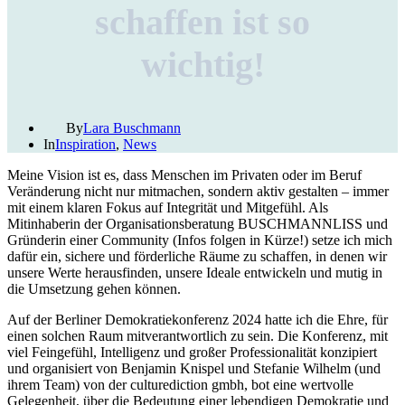
schaffen ist so
wichtig!
By
Lara Buschmann
In
Inspiration
,
News
Meine Vision ist es, dass Menschen im Privaten oder im Beruf
Veränderung nicht nur mitmachen, sondern aktiv gestalten – immer
mit einem klaren Fokus auf Integrität und Mitgefühl. Als
Mitinhaberin der Organisationsberatung BUSCHMANNLISS und
Gründerin einer Community (Infos folgen in Kürze!) setze ich mich
dafür ein, sichere und förderliche Räume zu schaffen, in denen wir
unsere Werte herausfinden, unsere Ideale entwickeln und mutig in
die Umsetzung gehen können.
Auf der Berliner Demokratiekonferenz 2024 hatte ich die Ehre, für
einen solchen Raum mitverantwortlich zu sein. Die Konferenz, mit
viel Feingefühl, Intelligenz und großer Professionalität konzipiert
und organisiert von Benjamin Knispel und Stefanie Wilhelm (und
ihrem Team) von der culturediction gmbh, bot eine wertvolle
Gelegenheit, über die Bedeutung einer lebendigen Demokratie und