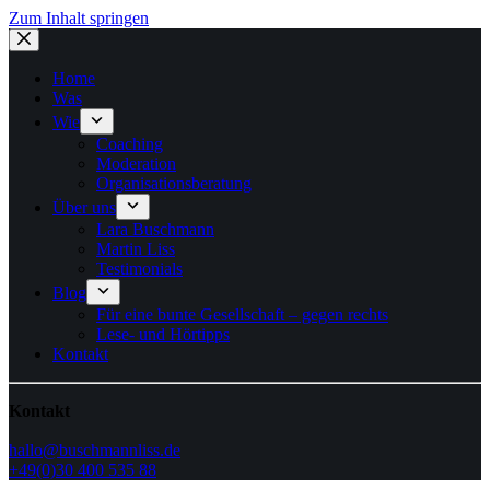
Zum Inhalt springen
Home
Was
Wie
Coaching
Moderation
Organisationsberatung
Über uns
Lara Buschmann
Martin Liss
Testimonials
Blog
Für eine bunte Gesellschaft – gegen rechts
Lese- und Hörtipps
Kontakt
Kontakt
hallo@buschmannliss.de
+49(0)30 400 535 88