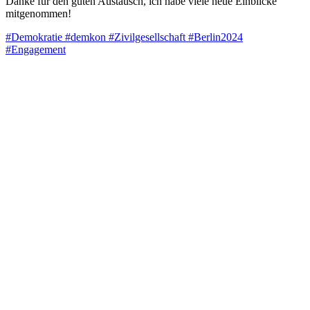
Danke für den guten Austausch, ich habe viele neue Einblicke
mitgenommen!
#Demokratie
#demkon
#Zivilgesellschaft
#Berlin2024
#Engagement