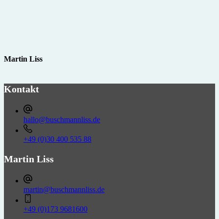
Martin Liss
Kontakt
hallo@buschmannliss.de
+49 (0)30 400 535 88‬‬‬‬
Martin Liss
martin@buschmannliss.de
+49 (0)173 9681600‬‬‬