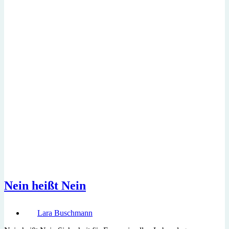
ist
so
wichtig!
Nein heißt Nein
Lara Buschmann