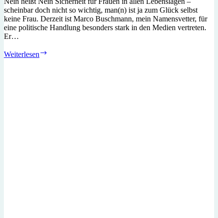
Nein heißt Nein Sicherheit für Frauen in allen Lebenslagen –
scheinbar doch nicht so wichtig, man(n) ist ja zum Glück selbst
keine Frau. Derzeit ist Marco Buschmann, mein Namensvetter, für
eine politische Handlung besonders stark in den Medien vertreten.
Er…
Nein
Weiterlesen
heißt
Nein