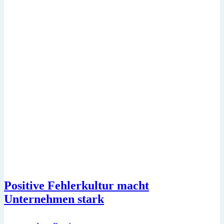
Arbeiten
Positive Fehlerkultur macht
Unternehmen stark