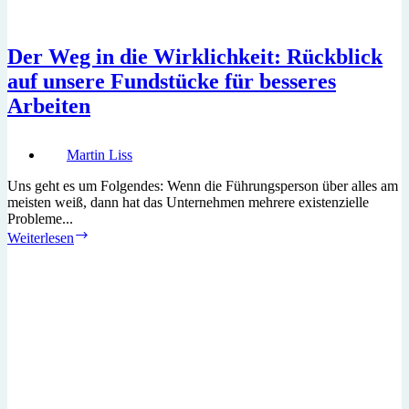
Der Weg in die Wirklichkeit: Rückblick
auf unsere Fundstücke für besseres
Arbeiten
Martin Liss
Uns geht es um Folgendes: Wenn die Führungsperson über alles am
meisten weiß, dann hat das Unternehmen mehrere existenzielle
Probleme...
Der
Weiterlesen
Weg
in
die
Wirklichkeit:
Rückblick
auf
unsere
Fundstücke
für
besseres