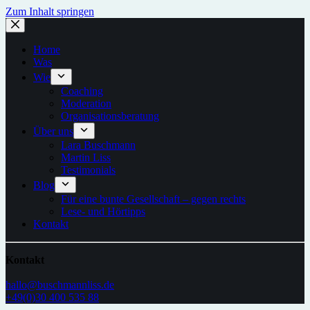
Zum Inhalt springen
Home
Was
Wie
Coaching
Moderation
Organisationsberatung
Über uns
Lara Buschmann
Martin Liss
Testimonials
Blog
Für eine bunte Gesellschaft – gegen rechts
Lese- und Hörtipps
Kontakt
Kontakt
hallo@buschmannliss.de
+49(0)30 400 535 88