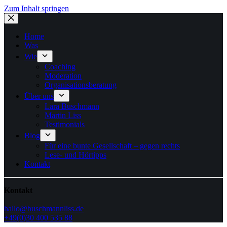
Zum Inhalt springen
Home
Was
Wie
Coaching
Moderation
Organisationsberatung
Über uns
Lara Buschmann
Martin Liss
Testimonials
Blog
Für eine bunte Gesellschaft – gegen rechts
Lese- und Hörtipps
Kontakt
Kontakt
hallo@buschmannliss.de
+49(0)30 400 535 88