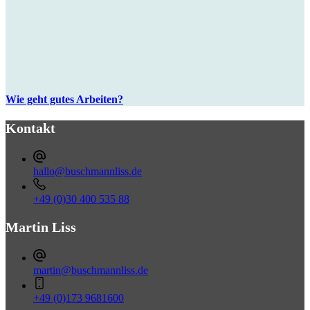
Wie geht gutes Arbeiten?
Kontakt
hallo@buschmannliss.de
+49 (0)30 400 535 88‬‬‬‬
Martin Liss
martin@buschmannliss.de
+49 (0)173 9681600‬‬‬