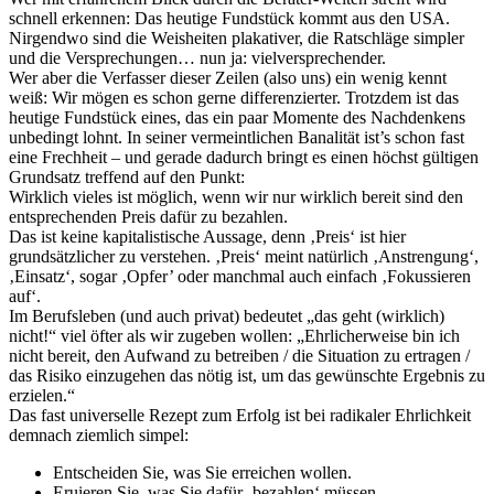
schnell erkennen: Das heutige Fundstück kommt aus den USA.
Nirgendwo sind die Weisheiten plakativer, die Ratschläge simpler
und die Versprechungen… nun ja: vielversprechender.
Wer aber die Verfasser dieser Zeilen (also uns) ein wenig kennt
weiß: Wir mögen es schon gerne differenzierter. Trotzdem ist das
heutige Fundstück eines, das ein paar Momente des Nachdenkens
unbedingt lohnt. In seiner vermeintlichen Banalität ist’s schon fast
eine Frechheit – und gerade dadurch bringt es einen höchst gültigen
Grundsatz treffend auf den Punkt:
Wirklich vieles ist möglich, wenn wir nur wirklich bereit sind den
entsprechenden Preis dafür zu bezahlen.
Das ist keine kapitalistische Aussage, denn ‚Preis‘ ist hier
grundsätzlicher zu verstehen. ‚Preis‘ meint natürlich ‚Anstrengung‘,
‚Einsatz‘, sogar ‚Opfer’ oder manchmal auch einfach ‚Fokussieren
auf‘.
Im Berufsleben (und auch privat) bedeutet „das geht (wirklich)
nicht!“ viel öfter als wir zugeben wollen: „Ehrlicherweise bin ich
nicht bereit, den Aufwand zu betreiben / die Situation zu ertragen /
das Risiko einzugehen das nötig ist, um das gewünschte Ergebnis zu
erzielen.“
Das fast universelle Rezept zum Erfolg ist bei radikaler Ehrlichkeit
demnach ziemlich simpel:
Entscheiden Sie, was Sie erreichen wollen.
Eruieren Sie, was Sie dafür ‚bezahlen‘ müssen.